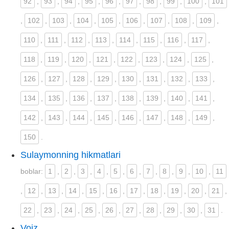
92
,
93
,
94
,
95
,
96
,
97
,
98
,
99
,
100
,
101
,
102
,
103
,
104
,
105
,
106
,
107
,
108
,
109
,
110
,
111
,
112
,
113
,
114
,
115
,
116
,
117
,
118
,
119
,
120
,
121
,
122
,
123
,
124
,
125
,
126
,
127
,
128
,
129
,
130
,
131
,
132
,
133
,
134
,
135
,
136
,
137
,
138
,
139
,
140
,
141
,
142
,
143
,
144
,
145
,
146
,
147
,
148
,
149
,
150
.
Sulaymonning hikmatlari
boblar:
1
,
2
,
3
,
4
,
5
,
6
,
7
,
8
,
9
,
10
,
11
,
12
,
13
,
14
,
15
,
16
,
17
,
18
,
19
,
20
,
21
,
22
,
23
,
24
,
25
,
26
,
27
,
28
,
29
,
30
,
31
.
Voiz