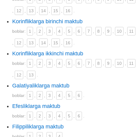
,
12
,
13
,
14
,
15
,
16
.
Korinfliklarga birinchi maktub
boblar:
1
,
2
,
3
,
4
,
5
,
6
,
7
,
8
,
9
,
10
,
11
,
12
,
13
,
14
,
15
,
16
.
Korinfliklarga ikkinchi maktub
boblar:
1
,
2
,
3
,
4
,
5
,
6
,
7
,
8
,
9
,
10
,
11
,
12
,
13
.
Galatiyaliklarga maktub
boblar:
1
,
2
,
3
,
4
,
5
,
6
.
Efesliklarga maktub
boblar:
1
,
2
,
3
,
4
,
5
,
6
.
Filippiliklarga maktub
boblar:
1
,
2
,
3
,
4
.