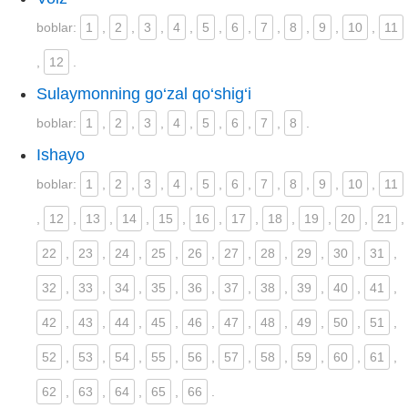
boblar:
1
,
2
,
3
,
4
,
5
,
6
,
7
,
8
,
9
,
10
,
11
,
12
.
Sulaymonning go‘zal qo‘shig‘i
boblar:
1
,
2
,
3
,
4
,
5
,
6
,
7
,
8
.
Ishayo
boblar:
1
,
2
,
3
,
4
,
5
,
6
,
7
,
8
,
9
,
10
,
11
,
12
,
13
,
14
,
15
,
16
,
17
,
18
,
19
,
20
,
21
,
22
,
23
,
24
,
25
,
26
,
27
,
28
,
29
,
30
,
31
,
32
,
33
,
34
,
35
,
36
,
37
,
38
,
39
,
40
,
41
,
42
,
43
,
44
,
45
,
46
,
47
,
48
,
49
,
50
,
51
,
52
,
53
,
54
,
55
,
56
,
57
,
58
,
59
,
60
,
61
,
62
,
63
,
64
,
65
,
66
.