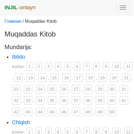
INJIL
-onlayn
раск
меню
Главная
/
Muqaddas Kitob
Muqaddas Kitob
Mundarija:
Ibtido
boblar:
1
,
2
,
3
,
4
,
5
,
6
,
7
,
8
,
9
,
10
,
11
,
12
,
13
,
14
,
15
,
16
,
17
,
18
,
19
,
20
,
21
,
22
,
23
,
24
,
25
,
26
,
27
,
28
,
29
,
30
,
31
,
32
,
33
,
34
,
35
,
36
,
37
,
38
,
39
,
40
,
41
,
42
,
43
,
44
,
45
,
46
,
47
,
48
,
49
,
50
.
Chiqish
boblar:
1
,
2
,
3
,
4
,
5
,
6
,
7
,
8
,
9
,
10
,
11