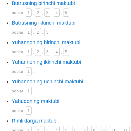
Butrusning birinchi maktubi
boblar:
1
,
2
,
3
,
4
,
5
.
Butrusning ikkinchi maktubi
boblar:
1
,
2
,
3
.
Yuhannoning birinchi maktubi
boblar:
1
,
2
,
3
,
4
,
5
.
Yuhannoning ikkinchi maktubi
boblar:
1
.
Yuhannoning uchinchi maktubi
boblar:
1
.
Yahudoning maktubi
boblar:
1
.
Rimliklarga maktub
boblar:
1
,
2
,
3
,
4
,
5
,
6
,
7
,
8
,
9
,
10
,
11