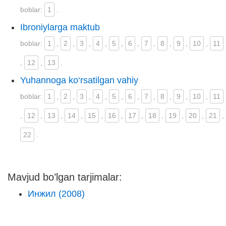
boblar:
1
.
Ibroniylarga maktub
boblar:
1
,
2
,
3
,
4
,
5
,
6
,
7
,
8
,
9
,
10
,
11
,
12
,
13
.
Yuhannoga ko‘rsatilgan vahiy
boblar:
1
,
2
,
3
,
4
,
5
,
6
,
7
,
8
,
9
,
10
,
11
,
12
,
13
,
14
,
15
,
16
,
17
,
18
,
19
,
20
,
21
,
22
.
Mavjud bo’lgan tarjimalar:
Инжил (2008)