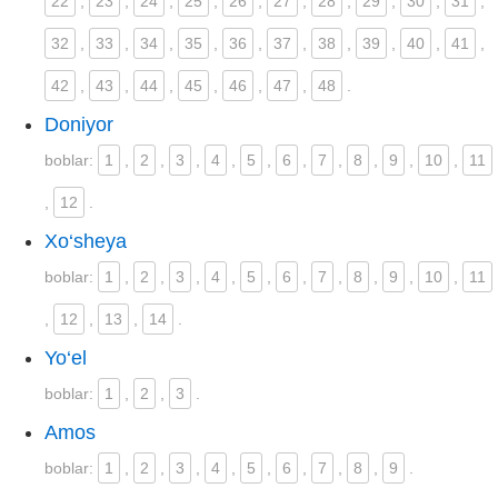
22
,
23
,
24
,
25
,
26
,
27
,
28
,
29
,
30
,
31
,
32
,
33
,
34
,
35
,
36
,
37
,
38
,
39
,
40
,
41
,
42
,
43
,
44
,
45
,
46
,
47
,
48
.
Doniyor
boblar:
1
,
2
,
3
,
4
,
5
,
6
,
7
,
8
,
9
,
10
,
11
,
12
.
Xo‘sheya
boblar:
1
,
2
,
3
,
4
,
5
,
6
,
7
,
8
,
9
,
10
,
11
,
12
,
13
,
14
.
Yo‘el
boblar:
1
,
2
,
3
.
Amos
boblar:
1
,
2
,
3
,
4
,
5
,
6
,
7
,
8
,
9
.