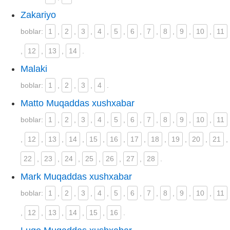
Zakariyo
boblar:
1
,
2
,
3
,
4
,
5
,
6
,
7
,
8
,
9
,
10
,
11
,
12
,
13
,
14
.
Malaki
boblar:
1
,
2
,
3
,
4
.
Matto Muqaddas xushxabar
boblar:
1
,
2
,
3
,
4
,
5
,
6
,
7
,
8
,
9
,
10
,
11
,
12
,
13
,
14
,
15
,
16
,
17
,
18
,
19
,
20
,
21
,
22
,
23
,
24
,
25
,
26
,
27
,
28
.
Mark Muqaddas xushxabar
boblar:
1
,
2
,
3
,
4
,
5
,
6
,
7
,
8
,
9
,
10
,
11
,
12
,
13
,
14
,
15
,
16
.