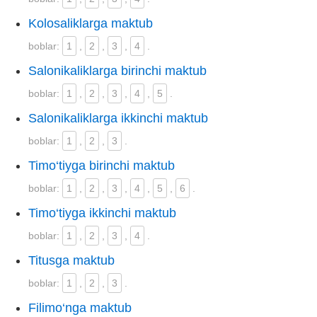
Kolosaliklarga maktub
boblar:
1
,
2
,
3
,
4
.
Salonikaliklarga birinchi maktub
boblar:
1
,
2
,
3
,
4
,
5
.
Salonikaliklarga ikkinchi maktub
boblar:
1
,
2
,
3
.
Timo‘tiyga birinchi maktub
boblar:
1
,
2
,
3
,
4
,
5
,
6
.
Timo‘tiyga ikkinchi maktub
boblar:
1
,
2
,
3
,
4
.
Titusga maktub
boblar:
1
,
2
,
3
.
Filimo‘nga maktub