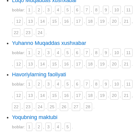
Luqo Muqaddas xushxabar
boblar:
1
,
2
,
3
,
4
,
5
,
6
,
7
,
8
,
9
,
10
,
11
,
12
,
13
,
14
,
15
,
16
,
17
,
18
,
19
,
20
,
21
,
22
,
23
,
24
.
Yuhanno Muqaddas xushxabar
boblar:
1
,
2
,
3
,
4
,
5
,
6
,
7
,
8
,
9
,
10
,
11
,
12
,
13
,
14
,
15
,
16
,
17
,
18
,
19
,
20
,
21
.
Havoriylarning faoliyati
boblar:
1
,
2
,
3
,
4
,
5
,
6
,
7
,
8
,
9
,
10
,
11
,
12
,
13
,
14
,
15
,
16
,
17
,
18
,
19
,
20
,
21
,
22
,
23
,
24
,
25
,
26
,
27
,
28
.
Yoqubning maktubi
boblar:
1
,
2
,
3
,
4
,
5
.