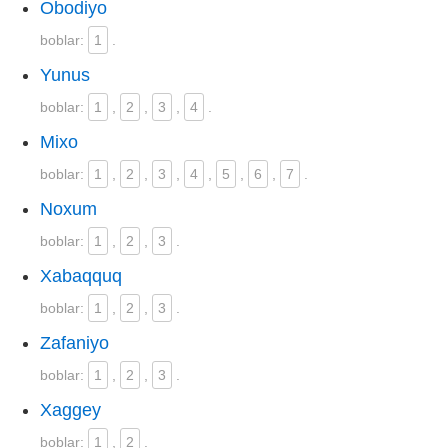
Obodiyo
boblar:
1
.
Yunus
boblar:
1
,
2
,
3
,
4
.
Mixo
boblar:
1
,
2
,
3
,
4
,
5
,
6
,
7
.
Noxum
boblar:
1
,
2
,
3
.
Xabaqquq
boblar:
1
,
2
,
3
.
Zafaniyo
boblar:
1
,
2
,
3
.
Xaggey
boblar:
1
,
2
.