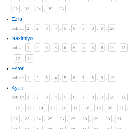
32
,
33
,
34
,
35
,
36
.
Ezra
boblar:
1
,
2
,
3
,
4
,
5
,
6
,
7
,
8
,
9
,
10
.
Naximiyo
boblar:
1
,
2
,
3
,
4
,
5
,
6
,
7
,
8
,
9
,
10
,
11
,
12
,
13
.
Ester
boblar:
1
,
2
,
3
,
4
,
5
,
6
,
7
,
8
,
9
,
10
.
Ayub
boblar:
1
,
2
,
3
,
4
,
5
,
6
,
7
,
8
,
9
,
10
,
11
,
12
,
13
,
14
,
15
,
16
,
17
,
18
,
19
,
20
,
21
,
22
,
23
,
24
,
25
,
26
,
27
,
28
,
29
,
30
,
31
,