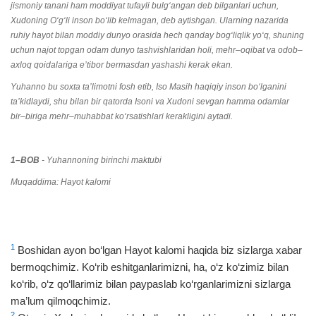
jismoniy tanani ham moddiyat tufayli bulg‘angan deb bilganlari uchun,
Xudoning O‘g‘li inson bo‘lib kelmagan, deb aytishgan. Ularning nazarida
ruhiy hayot bilan moddiy dunyo orasida hech qanday bog‘liqlik yo‘q, shuning
uchun najot topgan odam dunyo tashvishlaridan holi, mehr–oqibat va odob–
axloq qoidalariga e’tibor bermasdan yashashi kerak ekan.
Yuhanno bu soxta ta’limotni fosh etib, Iso Masih haqiqiy inson bo‘lganini
ta’kidlaydi, shu bilan bir qatorda Isoni va Xudoni sevgan hamma odamlar
bir–biriga mehr–muhabbat ko‘rsatishlari kerakligini aytadi.
1–BOB
- Yuhannoning birinchi maktubi
Muqaddima: Hayot kalomi
1
Boshidan ayon bo‘lgan Hayot kalomi haqida biz sizlarga xabar
bermoqchimiz. Ko‘rib eshitganlarimizni, ha, o‘z ko‘zimiz bilan
ko‘rib, o‘z qo‘llarimiz bilan paypaslab ko‘rganlarimizni sizlarga
ma’lum qilmoqchimiz.
2