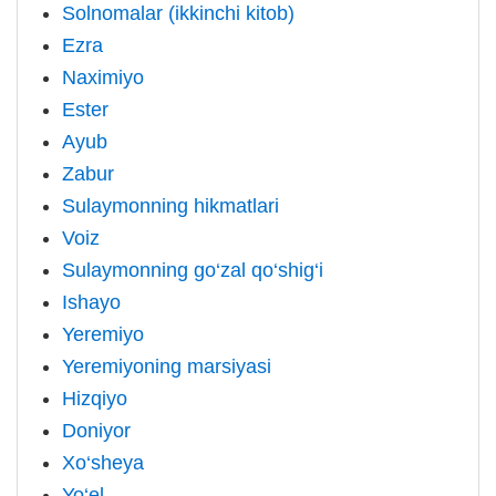
Solnomalar (ikkinchi kitob)
Ezra
Naximiyo
Ester
Ayub
Zabur
Sulaymonning hikmatlari
Voiz
Sulaymonning go‘zal qo‘shig‘i
Ishayo
Yeremiyo
Yeremiyoning marsiyasi
Hizqiyo
Doniyor
Xo‘sheya
Yo‘el