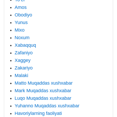
Amos
Obodiyo
Yunus
Mixo
Noxum
Xabaqquq
Zafaniyo
Xaggey
Zakariyo
Malaki
Matto Muqaddas xushxabar
Mark Muqaddas xushxabar
Luqo Muqaddas xushxabar
Yuhanno Muqaddas xushxabar
Havoriylarning faoliyati