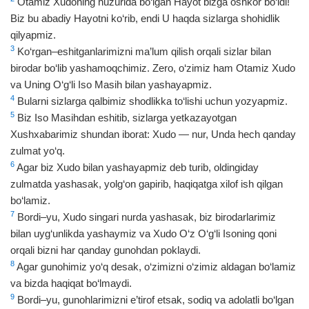
Otamiz Xudoning huzurida bo‘lgan Hayot bizga oshkor bo‘ldi!
Biz bu abadiy Hayotni ko‘rib, endi U haqda sizlarga shohidlik
qilyapmiz.
3
Ko‘rgan–eshitganlarimizni ma’lum qilish orqali sizlar bilan
birodar bo‘lib yashamoqchimiz. Zero, o‘zimiz ham Otamiz Xudo
va Uning O‘g‘li Iso Masih bilan yashayapmiz.
4
Bularni sizlarga qalbimiz shodlikka to‘lishi uchun yozyapmiz.
5
Biz Iso Masihdan eshitib, sizlarga yetkazayotgan
Xushxabarimiz shundan iborat: Xudo — nur, Unda hech qanday
zulmat yo‘q.
6
Agar biz Xudo bilan yashayapmiz deb turib, oldingiday
zulmatda yashasak, yolg‘on gapirib, haqiqatga xilof ish qilgan
bo‘lamiz.
7
Bordi–yu, Xudo singari nurda yashasak, biz birodarlarimiz
bilan uyg‘unlikda yashaymiz va Xudo O‘z O‘g‘li Isoning qoni
orqali bizni har qanday gunohdan poklaydi.
8
Agar gunohimiz yo‘q desak, o‘zimizni o‘zimiz aldagan bo‘lamiz
va bizda haqiqat bo‘lmaydi.
9
Bordi–yu, gunohlarimizni e’tirof etsak, sodiq va adolatli bo‘lgan