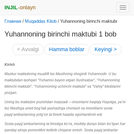
INJIL
-onlayn
раск
меню
Главная
/
Muqaddas Kitob
/
Yuhannoning birinchi maktubi
Yuhannoning birinchi maktubi 1 bob
< Avvalgi
Hamma boblar
Keyingi >
Kirish
Mazkur maktubning muallifi Iso Masihning shogirdi Yuhannodir. U bu
maktubdan tashqari “Yuhanno bayon etgan Xushxabar”, “Yuhannoning
ikkinchi maktubi”, “Yuhannoning uchinchi maktubi” va “Vahiy” kitoblarini
yozgan.
Uning bu maktubni yozishdan maqsadi —insonlarni haqiqiy Hayotga, ya’ni
Iso Masihga umid bog‘lab yashashga chorlash va imonlilarni soxta
payg‘ambarlarning yolg‘on ta’limoti haqida ogohlantirish edi.
Soxta payg‘ambarlarning ta’limotiga ko‘ra, moddiy dunyo bilan bo‘lgan har
qanday aloqa yomonlikni keltirib chiqarar emish. Soxta payg‘ambarlar