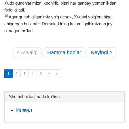
Xudo gunohlarimizni kechirib, bizni har qanday yomonlikdan
forig‘ qiladi.
10
Agar gunoh qilganimiz yo‘q desak, Xudoni yolg‘onchiga
chiqargan bo‘lamiz. Demak, Uning kalomi qalbimizdan joy
olmagan bo‘ladi.
< Avvalgi
Hamma boblar
Keyingi >
1
2
3
4
5
>
»
Shu bobni tarjimada ko’rish
Инжил