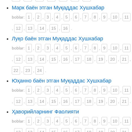
Марк баён этган Муқаддас Хушхабар
boblar:
1
,
2
,
3
,
4
,
5
,
6
,
7
,
8
,
9
,
10
,
11
,
12
,
13
,
14
,
15
,
16
.
Луқо баён этган Муқаддас Хушхабар
boblar:
1
,
2
,
3
,
4
,
5
,
6
,
7
,
8
,
9
,
10
,
11
,
12
,
13
,
14
,
15
,
16
,
17
,
18
,
19
,
20
,
21
,
22
,
23
,
24
.
Юҳанно баён этган Муқаддас Хушхабар
boblar:
1
,
2
,
3
,
4
,
5
,
6
,
7
,
8
,
9
,
10
,
11
,
12
,
13
,
14
,
15
,
16
,
17
,
18
,
19
,
20
,
21
.
Ҳаворийларнинг Фаолияти
boblar:
1
,
2
,
3
,
4
,
5
,
6
,
7
,
8
,
9
,
10
,
11