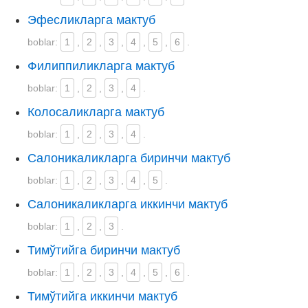
Эфесликларга мактуб
boblar:
1
,
2
,
3
,
4
,
5
,
6
.
Филиппиликларга мактуб
boblar:
1
,
2
,
3
,
4
.
Колосаликларга мактуб
boblar:
1
,
2
,
3
,
4
.
Салоникаликларга биринчи мактуб
boblar:
1
,
2
,
3
,
4
,
5
.
Салоникаликларга иккинчи мактуб
boblar:
1
,
2
,
3
.
Тимўтийга биринчи мактуб
boblar:
1
,
2
,
3
,
4
,
5
,
6
.
Тимўтийга иккинчи мактуб