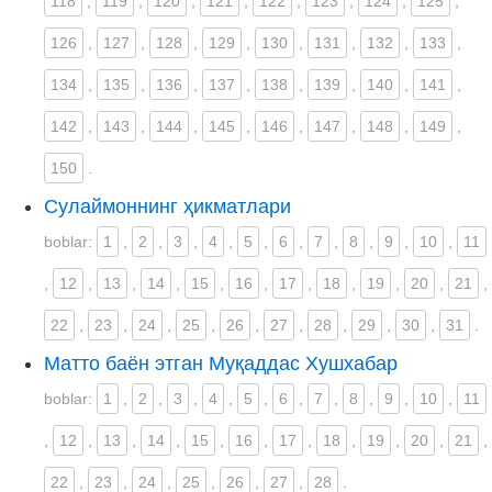
118
,
119
,
120
,
121
,
122
,
123
,
124
,
125
,
126
,
127
,
128
,
129
,
130
,
131
,
132
,
133
,
134
,
135
,
136
,
137
,
138
,
139
,
140
,
141
,
142
,
143
,
144
,
145
,
146
,
147
,
148
,
149
,
150
.
Сулаймоннинг ҳикматлари
boblar:
1
,
2
,
3
,
4
,
5
,
6
,
7
,
8
,
9
,
10
,
11
,
12
,
13
,
14
,
15
,
16
,
17
,
18
,
19
,
20
,
21
,
22
,
23
,
24
,
25
,
26
,
27
,
28
,
29
,
30
,
31
.
Матто баён этган Муқаддас Хушхабар
boblar:
1
,
2
,
3
,
4
,
5
,
6
,
7
,
8
,
9
,
10
,
11
,
12
,
13
,
14
,
15
,
16
,
17
,
18
,
19
,
20
,
21
,
22
,
23
,
24
,
25
,
26
,
27
,
28
.