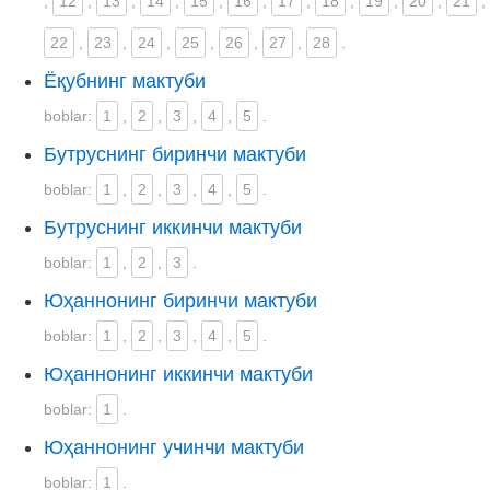
,
12
,
13
,
14
,
15
,
16
,
17
,
18
,
19
,
20
,
21
,
22
,
23
,
24
,
25
,
26
,
27
,
28
.
Ёқубнинг мактуби
boblar:
1
,
2
,
3
,
4
,
5
.
Бутруснинг биринчи мактуби
boblar:
1
,
2
,
3
,
4
,
5
.
Бутруснинг иккинчи мактуби
boblar:
1
,
2
,
3
.
Юҳаннонинг биринчи мактуби
boblar:
1
,
2
,
3
,
4
,
5
.
Юҳаннонинг иккинчи мактуби
boblar:
1
.
Юҳаннонинг учинчи мактуби
boblar:
1
.