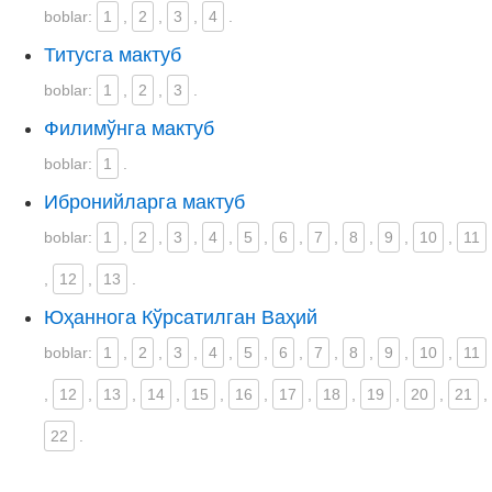
boblar:
1
,
2
,
3
,
4
.
Титусга мактуб
boblar:
1
,
2
,
3
.
Филимўнга мактуб
boblar:
1
.
Ибронийларга мактуб
boblar:
1
,
2
,
3
,
4
,
5
,
6
,
7
,
8
,
9
,
10
,
11
,
12
,
13
.
Юҳаннога Кўрсатилган Ваҳий
boblar:
1
,
2
,
3
,
4
,
5
,
6
,
7
,
8
,
9
,
10
,
11
,
12
,
13
,
14
,
15
,
16
,
17
,
18
,
19
,
20
,
21
,
22
.