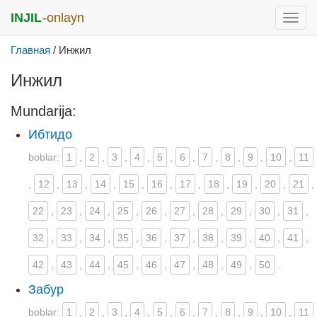
INJIL
-onlayn
раск
меню
Главная
/
Инжил
Инжил
Mundarija:
Ибтидо
boblar:
1
,
2
,
3
,
4
,
5
,
6
,
7
,
8
,
9
,
10
,
11
,
12
,
13
,
14
,
15
,
16
,
17
,
18
,
19
,
20
,
21
,
22
,
23
,
24
,
25
,
26
,
27
,
28
,
29
,
30
,
31
,
32
,
33
,
34
,
35
,
36
,
37
,
38
,
39
,
40
,
41
,
42
,
43
,
44
,
45
,
46
,
47
,
48
,
49
,
50
.
Забур
boblar:
1
,
2
,
3
,
4
,
5
,
6
,
7
,
8
,
9
,
10
,
11