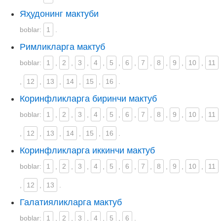
Яҳудонинг мактуби
boblar:
1
.
Римликларга мактуб
boblar:
1
,
2
,
3
,
4
,
5
,
6
,
7
,
8
,
9
,
10
,
11
,
12
,
13
,
14
,
15
,
16
.
Коринфликларга биринчи мактуб
boblar:
1
,
2
,
3
,
4
,
5
,
6
,
7
,
8
,
9
,
10
,
11
,
12
,
13
,
14
,
15
,
16
.
Коринфликларга иккинчи мактуб
boblar:
1
,
2
,
3
,
4
,
5
,
6
,
7
,
8
,
9
,
10
,
11
,
12
,
13
.
Галатияликларга мактуб
boblar:
1
,
2
,
3
,
4
,
5
,
6
.