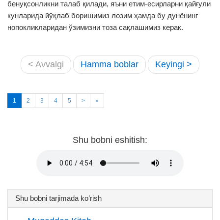
бенуқсонликни талаб қилади, яъни етим-есирларни қайғули
кунларида йўқлаб боришимиз лозим ҳамда бу дунёнинг
нопокликларидан ўзимизни тоза сақлашимиз керак.
< Avvalgi
Hamma boblar
Keyingi >
1
2
3
4
5
>
»
Shu bobni eshitish:
Shu bobni tarjimada ko’rish