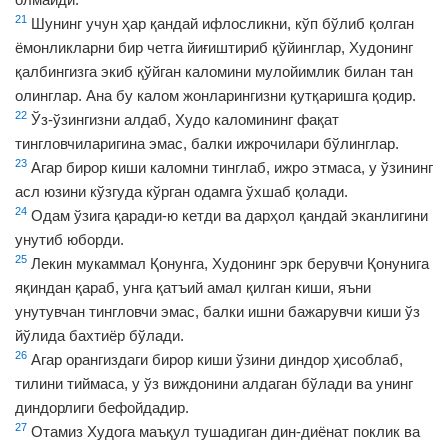
21
Шунинг учун ҳар қандай ифлосликни, кўп бўлиб қолган
ёмонликларни бир четга йиғиштириб қўйинглар, Худонинг
қалбингизга экиб қўйган каломини мулойимлик билан тан
олинглар. Ана бу калом жонларингизни қутқаришга қодир.
22
Ўз-ўзингизни алдаб, Худо каломининг фақат
тингловчиларигина эмас, балки ижрочилари бўлинглар.
23
Агар бирор киши каломни тинглаб, ижро этмаса, у ўзининг
асл юзини кўзгуда кўрган одамга ўхшаб қолади.
24
Одам ўзига қаради-ю кетди ва дарҳол қандай эканлигини
унутиб юборди.
25
Лекин мукаммал Қонунга, Худонинг эрк берувчи Қонунига
яқиндан қараб, унга қатъий амал қилган киши, яъни
унутувчан тингловчи эмас, балки ишни бажарувчи киши ўз
йўлида бахтиёр бўлади.
26
Агар орангиздаги бирор киши ўзини диндор ҳисоблаб,
тилини тиймаса, у ўз виждонини алдаган бўлади ва унинг
диндорлиги бефойдадир.
27
Отамиз Худога маъқул тушадиган дин-диёнат поклик ва