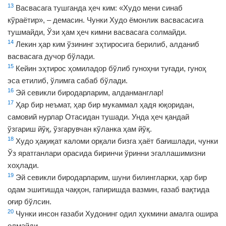
13
Васвасага тушганда ҳеч ким: «Худо мени синаб
кўраётир», – демасин. Чунки Худо ёмонлик васвасасига
тушмайди, Ўзи ҳам ҳеч кимни васвасага солмайди.
14
Лекин ҳар ким ўзининг эҳтиросига берилиб, алданиб
васвасага дучор бўлади.
15
Кейин эҳтирос ҳомиладор бўлиб гуноҳни туғади, гуноҳ
эса етилиб, ўлимга сабаб бўлади.
16
Эй севикли биродарларим, алданманглар!
17
Ҳар бир неъмат, ҳар бир мукаммал ҳадя юқоридан,
самовий нурлар Отасидан тушади. Унда ҳеч қандай
ўзгариш йўқ, ўзгарувчан кўланка ҳам йўқ.
18
Худо ҳақиқат каломи орқали бизга ҳаёт бағишлади, чунки
Ўз яратганлари орасида биринчи ўринни эгаллашимизни
хоҳлади.
19
Эй севикли биродарларим, шуни билингларки, ҳар бир
одам эшитишда чаққон, гапиришда вазмин, ғазаб вақтида
оғир бўлсин.
20
Чунки инсон ғазаби Худонинг одил ҳукмини амалга ошира
олмайди.