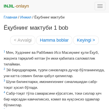
INJIL
-onlayn
раск
меню
Главная
/
Инжил
/
Ёқубнинг мактуби
Ёқубнинг мактуби 1 bob
< Avvalgi
Hamma boblar
Keyingi >
1
Мен, Худонинг ва Раббимиз Исо Масиҳнинг қули Ёқуб,
жаҳонга тарқалиб кетган ўн икки қабилага саломатлик
тилайман.
2
Эй биродарларим, турли синовларга дучор бўлганингизда,
уни катта севинч билан қабул қилинглар.
3
Шуни билингларки, имонингизнинг синалишидан сабр-
тоқат ҳосил бўлади.
4
Сабр-тоқат тўла самарасини кўрсатсин, токи сизлар ҳеч
бир нарсадан камчиликсиз, комил ва нуқсонсиз одамлар
бўлинглар.