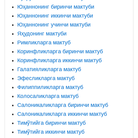
Юҳаннонинг биринчи мактуби
Юҳаннонинг иккинчи мактуби
Юҳаннонинг учинчи мактуби
Яҳудонинг мактуби
Римликларга мактуб
Коринфликларга биринчи мактуб
Коринфликларга иккинчи мактуб
Галатияликларга мактуб
Эфесликларга мактуб
Филиппиликларга мактуб
Колосаликларга мактуб
Салоникаликларга биринчи мактуб
Салоникаликларга иккинчи мактуб
Тимўтийга биринчи мактуб
Тимўтийга иккинчи мактуб