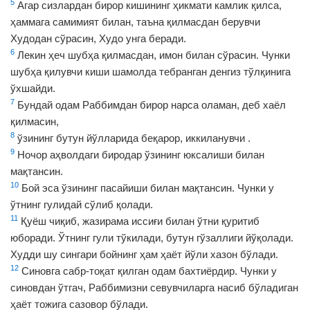
5
Агар сизлардан бирор кишининг ҳикмати камлик қилса,
ҳаммага самимият билан, таъна қилмасдан берувчи
Худодан сўрасин, Худо унга беради.
6
Лекин ҳеч шубҳа қилмасдан, имон билан сўрасин. Чунки
шубҳа қилувчи киши шамолда тебранган денгиз тўлқинига
ўхшайди.
7
Бундай одам Раббимдан бирор нарса оламан, деб хаёл
қилмасин,
8
ўзининг бутун йўлларида беқарор, иккиланувчи .
9
Ночор аҳволдаги биродар ўзининг юксалиши билан
мақтансин.
10
Бой эса ўзининг пасайиши билан мақтансин. Чунки у
ўтнинг гулидай сўлиб қолади.
11
Қуёш чиқиб, жазирама иссиғи билан ўтни қуритиб
юборади. Ўтнинг гули тўкилади, бутун гўзаллиги йўқолади.
Худди шу сингари бойнинг ҳам ҳаёт йўли хазон бўлади.
12
Синовга сабр-тоқат қилган одам бахтиёрдир. Чунки у
синовдан ўтгач, Раббимизни севувчиларга насиб бўладиган
ҳаёт тожига сазовор бўлади.