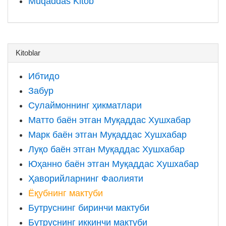
Muqaddas Kitob
Kitoblar
Ибтидо
Забур
Сулаймоннинг ҳикматлари
Матто баён этган Муқаддас Хушхабар
Марк баён этган Муқаддас Хушхабар
Луқо баён этган Муқаддас Хушхабар
Юҳанно баён этган Муқаддас Хушхабар
Ҳаворийларнинг Фаолияти
Ёқубнинг мактуби
Бутруснинг биринчи мактуби
Бутруснинг иккинчи мактуби