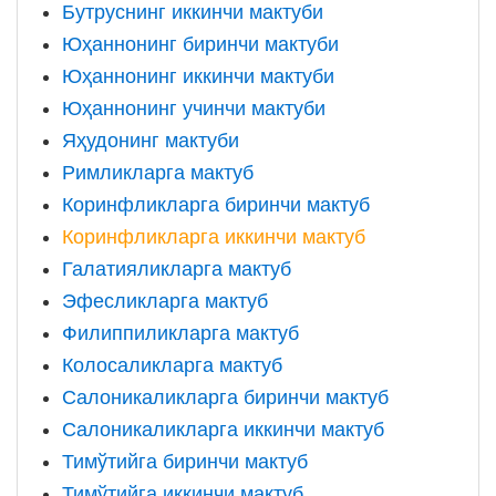
Бутруснинг иккинчи мактуби
Юҳаннонинг биринчи мактуби
Юҳаннонинг иккинчи мактуби
Юҳаннонинг учинчи мактуби
Яҳудонинг мактуби
Римликларга мактуб
Коринфликларга биринчи мактуб
Коринфликларга иккинчи мактуб
Галатияликларга мактуб
Эфесликларга мактуб
Филиппиликларга мактуб
Колосаликларга мактуб
Салоникаликларга биринчи мактуб
Салоникаликларга иккинчи мактуб
Тимўтийга биринчи мактуб
Тимўтийга иккинчи мактуб