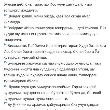
бўлсин деб, биз, тириклар Исо учун ҳамиша ўлимга
топширилмоқдамиз.
12
Шундай қилиб, ўлим бизда, ҳаёт эса сизда амал
қилмоқда.
13
Забурда: «Ишонганим учун гапирдим», – деб ёзилган. Биз
худди шу имоннинг руҳига эгамиз ва ишонганимиз учун
гапирамиз.
14
Биламизки, Раббимиз Исони тирилтирган Худо бизни ҳам
Исо билан бирга тирилтиради ва сизлар билан бирга Ўз
ҳузурида турғизиб қўяди.
15
Буларнинг ҳаммаси сизлар учун содир бўлмоқда, токи
Худонинг инояти яна кўпдан-кўп одамларга ўтсин, шу
тариқа Худонинг ҳамду саноси янада ошиб, тиллардан
тушмайдиган бўлсин.
16
Шунинг учун ҳам умидсизланмаймиз. Гарчи зоҳирий
вужудимиз ҳар қанча хазон бўлаётган бўлса-да, ботиний
вужудимиз кундан-кунга янгиланяпти.
17
Бу ўткинчи ва арзимас қайғуларимиз биз учун ҳаддан