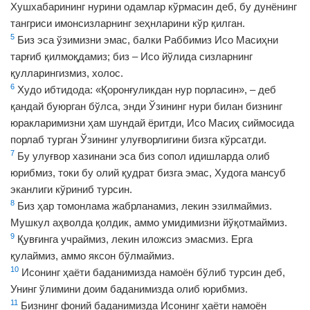
Хушхабарининг нурини одамлар кўрмасин деб, бу дунёнинг
тангриси имонсизларнинг зеҳнларини кўр қилган.
5
Биз эса ўзимизни эмас, балки Раббимиз Исо Масиҳни
тарғиб қилмоқдамиз; биз – Исо йўлида сизларнинг
қулларингизмиз, холос.
6
Худо ибтидода: «Қоронғуликдан нур порласин», – деб
қандай буюрган бўлса, энди Ўзининг нури билан бизнинг
юракларимизни ҳам шундай ёритди, Исо Масиҳ сиймосида
порлаб турган Ўзининг улуғворлигини бизга кўрсатди.
7
Бу улуғвор хазинани эса биз сопол идишларда олиб
юрибмиз, токи бу олий қудрат бизга эмас, Худога мансуб
эканлиги кўриниб турсин.
8
Биз ҳар томонлама жабрланамиз, лекин эзилмаймиз.
Мушкул аҳволда қолдик, аммо умидимизни йўқотмаймиз.
9
Қувғинга учраймиз, лекин иложсиз эмасмиз. Ерга
қулаймиз, аммо яксон бўлмаймиз.
10
Исонинг ҳаёти баданимизда намоён бўлиб турсин деб,
Унинг ўлимини доим баданимизда олиб юрибмиз.
11
Бизнинг фоний баданимизда Исонинг ҳаёти намоён