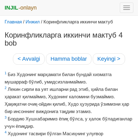
INJIL
-onlayn
раск
меню
Главная
/
Инжил
/
Коринфликларга иккинчи мактуб
Коринфликларга иккинчи мактуб 4
bob
< Avvalgi
Hamma boblar
Keyingi >
1
Биз Худонинг марҳамати билан бундай хизматга
мушарраф бўлиб, умидсизланмаймиз.
2
Лекин сирли ва уят ишларни рад этиб, ҳийла билан
ҳаракат қилмаймиз, Худонинг каломини бузмаймиз.
Ҳақиқатни очиқ-ойдин қилиб, Худо ҳузурида ўзимизни ҳар
бир инсоннинг виждонига тақдим этамиз.
3
Бордию Хушхабаримиз ёпиқ бўлса, у ҳалок бўладиганлар
учун ёпиқдир.
4
Худонинг тасвири бўлган Масиҳнинг улуғвор