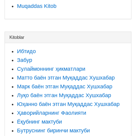
Muqaddas Kitob
Kitoblar
Ибтидо
Забур
Сулаймоннинг ҳикматлари
Матто баён этган Муқаддас Хушхабар
Марк баён этган Муқаддас Хушхабар
Луқо баён этган Муқаддас Хушхабар
Юҳанно баён этган Муқаддас Хушхабар
Ҳаворийларнинг Фаолияти
Ёқубнинг мактуби
Бутруснинг биринчи мактуби