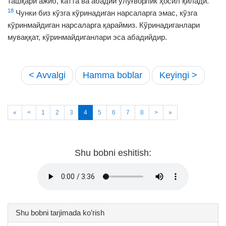
ташқари ажиб, катта ва абадий улуғворлик ҳосил қилади.
18
Чунки биз кўзга кўринадиган нарсаларга эмас, кўзга
кўринмайдиган нарсаларга қараймиз. Кўринадиганлари
муваққат, кўринмайдиганлари эса абадийдир.
< Avvalgi
Hamma boblar
Keyingi >
«
<
1
2
3
4
5
6
7
8
>
»
Shu bobni eshitish:
Shu bobni tarjimada ko’rish