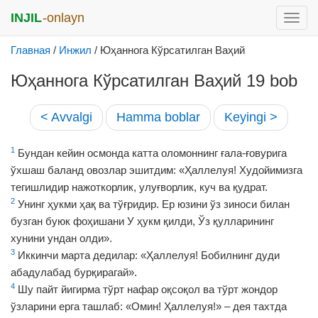
INJIL
-onlayn
раск
меню
Главная
/
Инжил
/
Юҳаннога Кўрсатилган Ваҳий
Юҳаннога Кўрсатилган Ваҳий 19 bob
< Avvalgi
Hamma boblar
Keyingi >
1
Бундан кейин осмонда катта оломоннинг ғала-ғовурига
ўхшаш баланд овозлар эшитдим: «Ҳаллелуя! Худойимизга
тегишлидир нажоткорлик, улуғворлик, куч ва қудрат.
2
Унинг ҳукми ҳақ ва тўғридир. Ер юзини ўз зиноси билан
бузган буюк фоҳишани У ҳукм қилди, Ўз қулларининг
хунини ундан олди».
3
Иккинчи марта дедилар: «Ҳаллелуя! Бобилнинг дуди
абадулабад бурқирагай».
4
Шу пайт йигирма тўрт нафар оқсоқол ва тўрт жондор
ўзларини ерга ташлаб: «Омин! Ҳаллелуя!» – дея тахтда