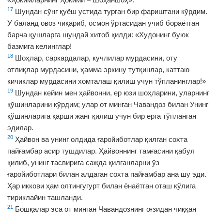
17
Шундан сўнг қуёш устида турган бир фариштани кўрдим.
У баланд овоз чиқариб, осмон ўртасидан учиб бораётган
барча қушларга шундай хитоб қилди: «Худонинг буюк
базмига келинглар!
18
Шоҳлар, саркардалар, кучлилар мурдасини, оту
отлиқлар мурдасини, ҳамма эркину тутқинлар, каттаю
кичиклар мурдасини хомталаш қилиш учун тўпланинглар!»
19
Шундан кейин мен ҳайвонни, ер юзи шоҳларини, уларнинг
қўшинларини кўрдим; улар от минган Чавандоз билан Унинг
қўшинларига қарши жанг қилиш учун бир ерга тўпланган
эдилар.
20
Ҳайвон ва унинг олдида ғаройиботлар қилган сохта
пайғамбар асир тушдилар. Ҳайвоннинг тамғасини қабул
қилиб, унинг тасвирига сажда қилганларни ўз
ғаройиботлари билан алдаган сохта пайғамбар ана шу эди.
Ҳар иккови ҳам олтингугурт билан ёнаётган оташ кўлига
тириклайин ташланди.
21
Бошқалар эса от минган Чавандознинг оғзидан чиққан