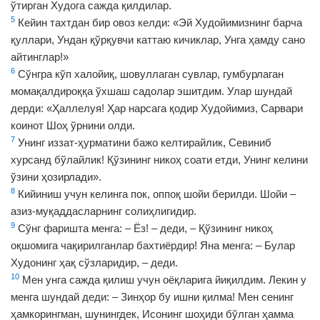
ўтирган Худога сажда қилдилар.
5
Кейин тахтдан бир овоз келди: «Эй Худойимизнинг барча
қуллари, Ундан қўрқувчи каттаю кичиклар, Унга ҳамду сано
айтинглар!»
6
Сўнгра кўп халойиқ, шовуллаган сувлар, гумбурлаган
момақалдироққа ўхшаш садолар эшитдим. Улар шундай
дерди: «Ҳаллелуя! Ҳар нарсага қодир Худойимиз, Сарвари
коинот Шоҳ ўрнини олди.
7
Унинг иззат-ҳурматини бажо келтирайлик, Севиниб
хурсанд бўлайлик! Қўзининг никоҳ соати етди, Унинг келини
ўзини ҳозирлади».
8
Кийиниш учун келинга пок, оппоқ шойи берилди. Шойи –
азиз-муқаддасларнинг солиҳлигидир.
9
Сўнг фаришта менга: – Ёз! – деди, – Қўзининг никоҳ
оқшомига чақирилганлар бахтиёрдир! Яна менга: – Булар
Худонинг ҳақ сўзларидир, – деди.
10
Мен унга сажда қилиш учун оёқларига йиқилдим. Лекин у
менга шундай деди: – Зинҳор бу ишни қилма! Мен сенинг
ҳамкорингман, шунингдек, Исонинг шоҳиди бўлган ҳамма