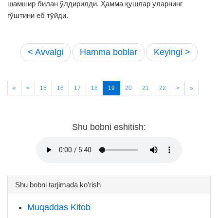
шамшир билан ўлдирилди. Ҳамма қушлар уларнинг
гўштини еб тўйди.
< Avvalgi
Hamma boblar
Keyingi >
«
<
15
16
17
18
19
20
21
22
>
»
Shu bobni eshitish:
Shu bobni tarjimada ko’rish
Muqaddas Kitob