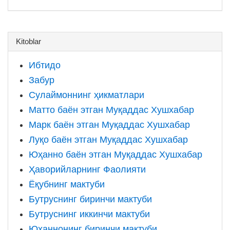
Kitoblar
Ибтидо
Забур
Сулаймоннинг ҳикматлари
Матто баён этган Муқаддас Хушхабар
Марк баён этган Муқаддас Хушхабар
Луқо баён этган Муқаддас Хушхабар
Юҳанно баён этган Муқаддас Хушхабар
Ҳаворийларнинг Фаолияти
Ёқубнинг мактуби
Бутруснинг биринчи мактуби
Бутруснинг иккинчи мактуби
Юҳаннонинг биринчи мактуби