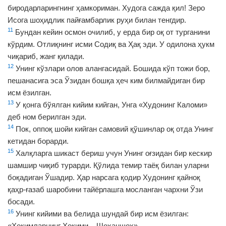
биродарларингнинг ҳамкориман. Худога сажда қил! Зеро
Исога шоҳидлик пайғамбарлик руҳи билан тенгдир.
11
Бундан кейин осмон очилиб, у ерда бир оқ от турганини
кўрдим. Отлиқнинг исми Содиқ ва Ҳақ эди. У одилона ҳукм
чиқариб, жанг қилади.
12
Унинг кўзлари олов алангасидай. Бошида кўп тожи бор,
пешанасига эса Ўзидан бошқа ҳеч ким билмайдиган бир
исм ёзилган.
13
У қонга бўялган кийим кийган, Унга «Худонинг Каломи»
деб ном берилган эди.
14
Пок, оппоқ шойи кийган самовий қўшинлар оқ отда Унинг
кетидан борарди.
15
Халқларга шикаст бериш учун Унинг оғзидан бир кескир
шамшир чиқиб турарди. Қўлида темир таёқ билан уларни
боқадиган Ўшадир. Ҳар нарсага қодир Худонинг қайноқ
қаҳр-ғазаб шаробини тайёрлашга мосланган чархни Ўзи
босади.
16
Унинг кийими ва белида шундай бир исм ёзилган:
«Ҳокимларнинг Ҳокими – Шоҳаншоҳ».