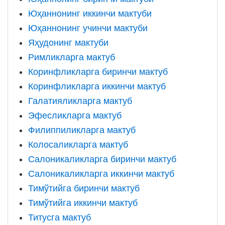
Юҳаннонинг иккинчи мактуби
Юҳаннонинг учинчи мактуби
Яҳудонинг мактуби
Римликларга мактуб
Коринфликларга биринчи мактуб
Коринфликларга иккинчи мактуб
Галатияликларга мактуб
Эфесликларга мактуб
Филиппиликларга мактуб
Колосаликларга мактуб
Салоникаликларга биринчи мактуб
Салоникаликларга иккинчи мактуб
Тимўтийга биринчи мактуб
Тимўтийга иккинчи мактуб
Титусга мактуб