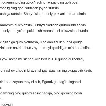
odamning o‘ng qulog‘i solinchagiga, o‘ng qo‘li bosh
nligining qoni surtilgan joyga surtsin.
higa surtsin. Shu yo‘sin, ruhoniy poklanish marosimini
 marosimini o‘tkazsin. U kuydiriladigan qurbonlikni so‘yib,
Ruhoniy shu yo‘sin poklanish marosimini o‘tkazsin, shunda
k qilishiga qurbi yetmasa, u poklanishi uchun yuqoriga
‘zini, don nazri uchun zaytun moyi qo‘shilgan to‘rt kosa sifatli
 yoki ikkita musichani olib kelsin. Biri gunoh qurbonligi,
hrashuv chodiri kiraverishiga, Egamizning oldiga olib kelib,
 bir kosa zaytun moyini olib, Egamizga bag‘ishlaganini
n.
damning o‘ng qulog‘i solinchagiga, o‘ng qo‘lining bosh
n.
n quysin.