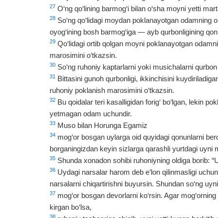
27
O‘ng qo‘lining barmog‘i bilan o‘sha moyni yetti mar
28
So‘ng qo‘lidagi moydan poklanayotgan odamning o‘ng
oyog‘ining bosh barmog‘iga — ayb qurbonligining qoni 
29
Qo‘lidagi ortib qolgan moyni poklanayotgan odamnin
marosimini o‘tkazsin.
30
So‘ng ruhoniy kaptarlarni yoki musichalarni qurbon 
31
Bittasini gunoh qurbonligi, ikkinchisini kuydiriladigan
ruhoniy poklanish marosimini o‘tkazsin.
32
Bu qoidalar teri kasalligidan forig‘ bo‘lgan, lekin po
yetmagan odam uchundir.
33
Muso bilan Horunga Egamiz
34
mog‘or bosgan uylarga oid quyidagi qonunlarni berd
borganingizdan keyin sizlarga qarashli yurtdagi uyni 
35
Shunda xonadon sohibi ruhoniyning oldiga borib: “
36
Uydagi narsalar harom deb e’lon qilinmasligi uchun
narsalarni chiqartirishni buyursin. Shundan so‘ng uyni
37
mog‘or bosgan devorlarni ko‘rsin. Agar mog‘orning ko
kirgan bo‘lsa,
38