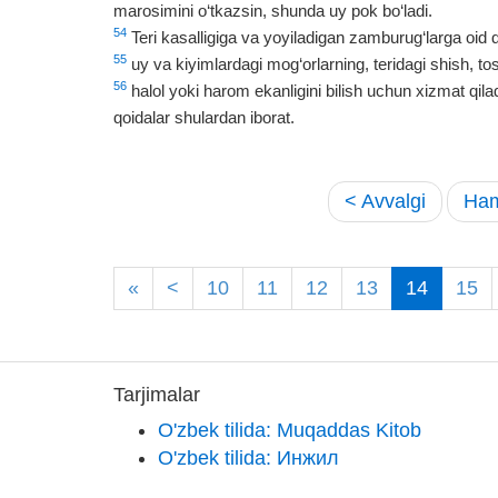
marosimini o‘tkazsin, shunda uy pok bo‘ladi.
54
Teri kasalligiga va yoyiladigan zamburug‘larga oid q
55
uy va kiyimlardagi mog‘orlarning, teridagi shish, t
56
halol yoki harom ekanligini bilish uchun xizmat qilad
qoidalar shulardan iborat.
< Avvalgi
Ham
«
<
10
11
12
13
14
15
Tarjimalar
O'zbek tilida: Muqaddas Kitob
O'zbek tilida: Инжил