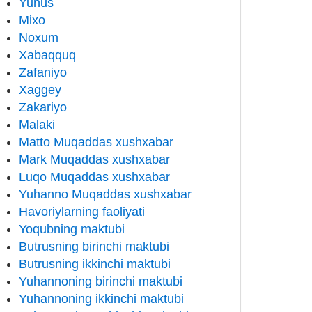
Yunus
Mixo
Noxum
Xabaqquq
Zafaniyo
Xaggey
Zakariyo
Malaki
Matto Muqaddas xushxabar
Mark Muqaddas xushxabar
Luqo Muqaddas xushxabar
Yuhanno Muqaddas xushxabar
Havoriylarning faoliyati
Yoqubning maktubi
Butrusning birinchi maktubi
Butrusning ikkinchi maktubi
Yuhannoning birinchi maktubi
Yuhannoning ikkinchi maktubi