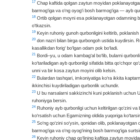
17
Chap kaftida qolgan zaytun moyidan poklanayotgan 
barmog‘iga va o‘ng oyog‘i bosh barmog‘iga — ayb qurbo
18
Ortib qolgan moyni esa poklanayotgan odamning bos
o‘tkazsin.
19
Keyin ruhoniy gunoh qurbonligini keltirib, poklanish
20
don nazri bilan birga qurbongoh ustida kuydirsin. 
kasallikdan forig‘ bo‘lgan odam pok bo‘ladi.
21
Bordi–yu, u odam kambag‘al bo‘lib, bularni qurbonli
ko‘tariladigan ayb qurbonligi sifatida bitta qo‘chqor qo
unni va bir kosa zaytun moyini olib kelsin.
22
Bulardan tashqari, imkoniyatiga ko‘ra ikkita kaptarni
ikkinchisi kuydiriladigan qurbonlik uchundir.
23
U bu narsalarni sakkizinchi kuni poklanish uchun Uc
ruhoniyga bersin.
24
Ruhoniy ayb qurbonligi uchun keltirilgan qo‘zini va
ko‘rsatish uchun Egamizning oldida yuqoriga ko‘tarsi
25
So‘ng qo‘zini so‘ysin, qonidan olib, poklanayotgan o
barmog‘iga va o‘ng oyog‘ining bosh barmog‘iga surtsi
26
Keyin ruhoniy chap qo‘lining kaftiga zaytun moyida