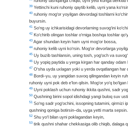
ruhoniy tashqariga chiqib, uyni yetti kunga berkitib 
39
Yettinchi kuni ruhoniy qaytib kelib, uyni yana ko‘rs
40
ruhoniy mog‘or yoyilgan devordagi toshlarni ko‘chirt
buyursin.
41
So‘ng uy ichkarisidagi devorlarning suvog‘ini ko‘chir
42
Ko‘chirib olingan toshlar o‘rniga boshqa toshlar qo‘y
43
Agar shundan keyin ham uyni mog‘or bossa,
44
ruhoniy kelib uyni ko‘rsin. Mog‘or devorlarga yoyil
45
Uy buzib tashlansin, uning tosh, yog‘och va suvog‘i
46
Uy yopiq paytida u yerga kirgan har qanday odam
47
O‘sha uyda uxlagan yoki u yerda ovqatlangan har 
48
Bordi–yu, uy yangidan suvoq qilingandan keyin ruho
ruhoniy uyni pok deb e’lon qilsin. Mog‘or yo‘q bo‘lgan b
49
Uyni poklash uchun ruhoniy ikkita qushni, sadr yog‘och
50
Qushning birini sopol idishdagi yangi buloq suv usti
51
So‘ng sadr yog‘ochini, issopning tutamini, qirmizi ipn
qushning qoniga botirsin–da, uyga yetti marta sepsin.
52
Shu yo‘l bilan uyni poklagandan keyin,
53
tirik qushni shahar chekkasiga olib chiqib, dalaga 