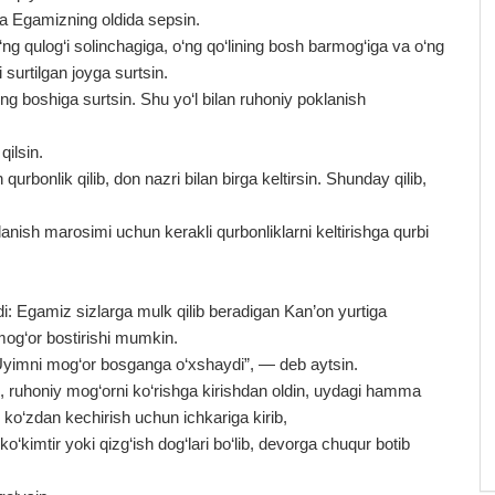
ta Egamizning oldida sepsin.
 qulog‘i solinchagiga, o‘ng qo‘lining bosh barmog‘iga va o‘ng
surtilgan joyga surtsin.
g boshiga surtsin. Shu yo‘l bilan ruhoniy poklanish
qilsin.
 qurbonlik qilib, don nazri bilan birga keltirsin. Shunday qilib,
klanish marosimi uchun kerakli qurbonliklarni keltirishga qurbi
i: Egamiz sizlarga mulk qilib beradigan Kan’on yurtiga
mog‘or bostirishi mumkin.
Uyimni mog‘or bosganga o‘xshaydi”, — deb aytsin.
, ruhoniy mog‘orni ko‘rishga kirishdan oldin, uydagi hamma
 ko‘zdan kechirish uchun ichkariga kirib,
‘kimtir yoki qizg‘ish dog‘lari bo‘lib, devorga chuqur botib