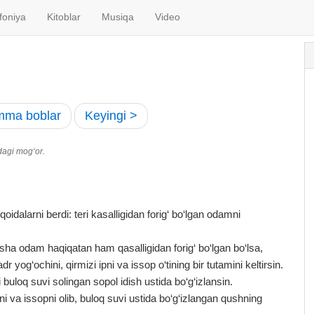
foniya
Kitoblar
Musiqa
Video
ma boblar
Keyingi >
dagi mog‘or.
dalarni berdi: teri kasalligidan forig‘ bo‘lgan odamni
sha odam haqiqatan ham qasalligidan forig‘ bo‘lgan bo‘lsa,
r yog‘ochini, qirmizi ipni va issop o‘tining bir tutamini keltirsin.
uloq suvi solingan sopol idish ustida bo‘g‘izlansin.
pni va issopni olib, buloq suvi ustida bo‘g‘izlangan qushning