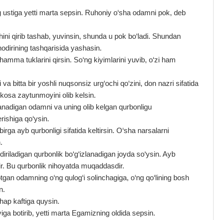
 ustiga yetti marta sepsin. Ruhoniy o‘sha odamni pok, deb
i qirib tashab, yuvinsin, shunda u pok bo‘ladi. Shundan
hodirining tashqarisida yashasin.
 hamma tuklarini qirsin. So‘ng kiyimlarini yuvib, o‘zi ham
va bitta bir yoshli nuqsonsiz urg‘ochi qo‘zini, don nazri sifatida
r kosa zaytunmoyini olib kelsin.
anadigan odamni va uning olib kelgan qurbonligu
rishiga qo‘ysin.
irga ayb qurbonligi sifatida keltirsin. O‘sha narsalarni
.
riladigan qurbonlik bo‘g‘izlanadigan joyda so‘ysin. Ayb
dir. Bu qurbonlik nihoyatda muqaddasdir.
gan odamning o‘ng qulog‘i solinchagiga, o‘ng qo‘lining bosh
n.
hap kaftiga quysin.
iga botirib, yetti marta Egamizning oldida sepsin.