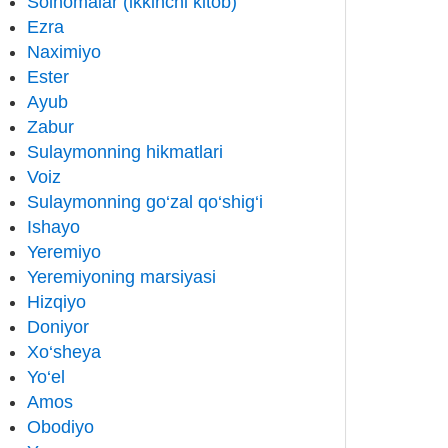
Solnomalar (ikkinchi kitob)
Ezra
Naximiyo
Ester
Ayub
Zabur
Sulaymonning hikmatlari
Voiz
Sulaymonning go‘zal qo‘shig‘i
Ishayo
Yeremiyo
Yeremiyoning marsiyasi
Hizqiyo
Doniyor
Xo‘sheya
Yo‘el
Amos
Obodiyo