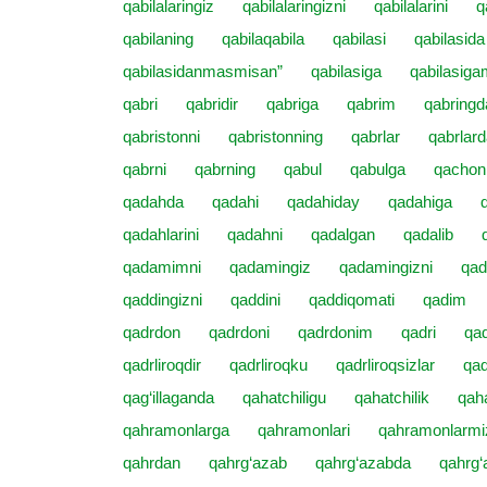
qabilalaringiz
qabilalaringizni
qabilalarini
q
qabilaning
qabilaqabila
qabilasi
qabilasida
qabilasidanmasmisan”
qabilasiga
qabilasiga
qabri
qabridir
qabriga
qabrim
qabringd
qabristonni
qabristonning
qabrlar
qabrlar
qabrni
qabrning
qabul
qabulga
qachon
qadahda
qadahi
qadahiday
qadahiga
qadahlarini
qadahni
qadalgan
qadalib
qadamimni
qadamingiz
qadamingizni
qad
qaddingizni
qaddini
qaddiqomati
qadim
qadrdon
qadrdoni
qadrdonim
qadri
qad
qadrliroqdir
qadrliroqku
qadrliroqsizlar
qad
qag‘illaganda
qahatchiligu
qahatchilik
qaha
qahramonlarga
qahramonlari
qahramonlarmi
qahrdan
qahrg‘azab
qahrg‘azabda
qahrg‘