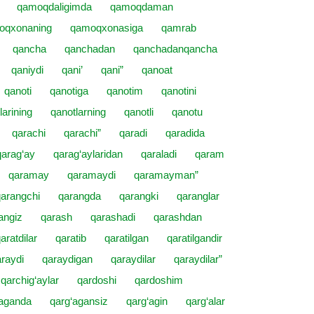
qamoqdaligimda
qamoqdaman
oqxonaning
qamoqxonasiga
qamrab
qancha
qanchadan
qanchadanqancha
qaniydi
qani’
qani”
qanoat
qanoti
qanotiga
qanotim
qanotini
larining
qanotlarning
qanotli
qanotu
qarachi
qarachi”
qaradi
qaradida
qarag‘ay
qarag‘aylaridan
qaraladi
qaram
qaramay
qaramaydi
qaramayman”
qarangchi
qarangda
qarangki
qaranglar
angiz
qarash
qarashadi
qarashdan
aratdilar
qaratib
qaratilgan
qaratilgandir
raydi
qaraydigan
qaraydilar
qaraydilar”
qarchig‘aylar
qardoshi
qardoshim
‘aganda
qarg‘agansiz
qarg‘agin
qarg‘alar