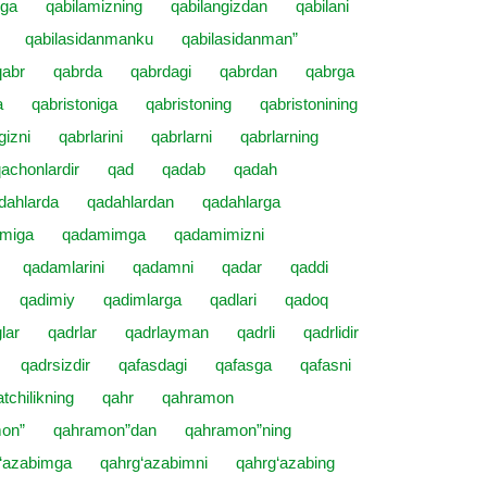
zga
qabilamizning
qabilangizdan
qabilani
qabilasidanmanku
qabilasidanman”
qabr
qabrda
qabrdagi
qabrdan
qabrga
a
qabristoniga
qabristoning
qabristonining
gizni
qabrlarini
qabrlarni
qabrlarning
achonlardir
qad
qadab
qadah
dahlarda
qadahlardan
qadahlarga
miga
qadamimga
qadamimizni
qadamlarini
qadamni
qadar
qaddi
qadimiy
qadimlarga
qadlari
qadoq
lar
qadrlar
qadrlayman
qadrli
qadrlidir
qadrsizdir
qafasdagi
qafasga
qafasni
tchilikning
qahr
qahramon
on”
qahramon”dan
qahramon”ning
‘azabimga
qahrg‘azabimni
qahrg‘azabing