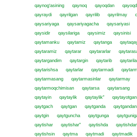
qaynog‘asining
qaynoq
qayoqdan
qayoqd
qayraydi
qayrilgan
qayrilib
qayrilmay
qaysariyaga
qaysariyagacha
qaysariyasi
qaysidir
qaysilariga
qaysimiz
qaysinisi
qaytamanku
qaytamiz
qaytanga
qaytaqa
qaytaramiz
qaytarar
qaytararlar
qaytaras
qaytargandim
qaytargin
qaytarib
qaytarila
qaytarishsa
qaytarlar
qaytarmadi
qaytar
qaytarmasang
qaytarmasinlar
qaytarmay
qaytarmoqchimisan
qaytarsa
qaytarsang
qaytayin
qaytaylik
qaytaylik”
qaytayotgan
qaytgach
qaytgan
qaytganda
qaytgandan
qaytgin
qaytguncha
qaytgunga
qaytgunig
qaytishar
qaytishar”
qaytishda
qaytishda
qaytishsin
qaytma
qaytmadi
qaytmadik