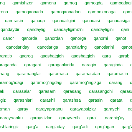
ing
qamishzor
qamonu
qamoq
qamoqda
qamoqdagi
xona
qamoqxonada
qamoqxonadan
qamoqxonaga
qam
qamrasin
qanaqa
qanaqaligini
qanaqasi
qanaqasiga
qandaydir
qandayligi
qandayligimizni
qandayligini
qani
qanor
qanorda
qanordan
qanorga
qanorni
qanot
qanotlariday
qanotlariga
qanotlaring
qanotlarini
qanot
aqratib
qaqroq
qaqshatgich
qaqshatqich
qara
qarab
araganda
qaragani
qaraganlarida
qaragin
qaraginda
mang
qaramanglar
qaramasa
qaramasdan
qaramasin
aramog‘idagi
qaramog‘ingdagi
qaramog‘ingizga
qarang
aki
qarasalar
qarasam
qarasang
qarasangchi
qaras
giz
qarashlari
qarashli
qarashsa
qarasin
qarata
q
apman
qaray
qarayapmanu
qarayapsizlar
qaraychi
qa
qaraysanku
qaraysizlar
qarayverib
qara”
qarchig‘ay
shlaringiz
qarg‘a
qarg‘aday
qarg‘adi
qarg‘agan
qarg