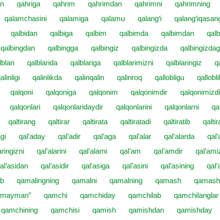
an
qahriga
qahrim
qahrimdan
qahrimni
qahrimning
qalamchasini
qalamiga
qalamu
qalang‘i
qalang‘iqasang
qalbidan
qalbiga
qalbim
qalbimda
qalbimdan
qalb
qalbingdan
qalbingga
qalbingiz
qalbingizda
qalbingizdag
lblari
qalblarida
qalblariga
qalblarimizni
qalblaringiz
q
alinligi
qalinlikda
qalinqalin
qalinroq
qallobligu
qallobli
qalqoni
qalqoniga
qalqonim
qalqonimdir
qalqonimizdi
qalqonlari
qalqonlaridaydir
qalqonlarini
qalqonlarni
qa
qaltirang
qaltirar
qaltirata
qaltiratadi
qaltiratib
qaltir
gi
qal’aday
qal’adir
qal’aga
qal’alar
qal’alarda
qal’
aringizni
qal’alarini
qal’alarni
qal’am
qal’amdir
qal’ami
al’asidan
qal’asidir
qal’asiga
qal’asini
qal’asining
qal’
ib
qamalingning
qamalni
qamalning
qamash
qamash
amayman”
qamchi
qamchiday
qamchilab
qamchilanglar
qamchining
qamchisi
qamish
qamishdan
qamishday