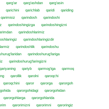
qarg‘ar
qarg‘ashdan
qarg‘asin
qarichini
qarichlab
qaridi
qariding
qarimisiz
qarindosh
qarindoshi
iz
qarindoshingizga
qarindoshingizni
larimdan
qarindoshlarimiz
oshlaringiz
qarindoshlaringizdir
larmiz
qarindoshlik
qarindoshu
shurug‘laridan
qarindoshurug‘lariga
iz
qarindoshurug‘laringizni
qariyaning
qariyb
qarmog‘iga
qarmoq
ing
qarollik
qarolni
qaroqchi
qaroqchini
qaror
qarorga
qarorgoh
rgohida
qarorgohidagi
qarorgohidan
qarorgohlarga
qarorgohlarida
orim
qarorimizni
qarorimni
qaroringiz