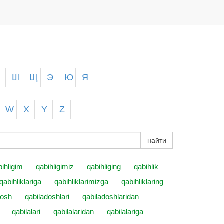
Ч
Ш
Щ
Э
Ю
Я
W
X
Y
Z
найти
bihligim
qabihligimiz
qabihliging
qabihlik
qabihliklariga
qabihliklarimizga
qabihliklaring
dosh
qabiladoshlari
qabiladoshlaridan
qabilalari
qabilalaridan
qabilalariga