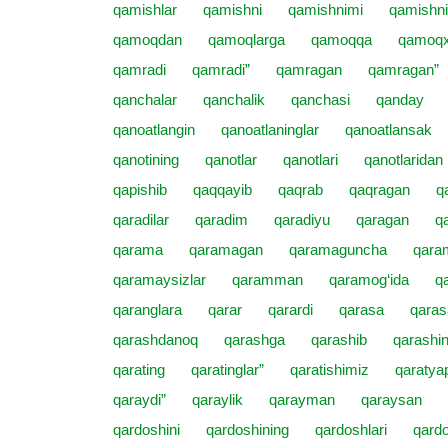
qamishlar
qamishni
qamishnimi
qamishn
qamoqdan
qamoqlarga
qamoqqa
qamoq
qamradi
qamradi”
qamragan
qamragan”
qanchalar
qanchalik
qanchasi
qanday
qanoatlangin
qanoatlaninglar
qanoatlansak
qanotining
qanotlar
qanotlari
qanotlaridan
qapishib
qaqqayib
qaqrab
qaqragan
q
qaradilar
qaradim
qaradiyu
qaragan
q
qarama
qaramagan
qaramaguncha
qara
qaramaysizlar
qaramman
qaramog‘ida
q
qaranglara
qarar
qarardi
qarasa
qaras
qarashdanoq
qarashga
qarashib
qarashin
qarating
qaratinglar”
qaratishimiz
qaraty
qaraydi”
qaraylik
qarayman
qaraysan
qardoshini
qardoshining
qardoshlari
qardo