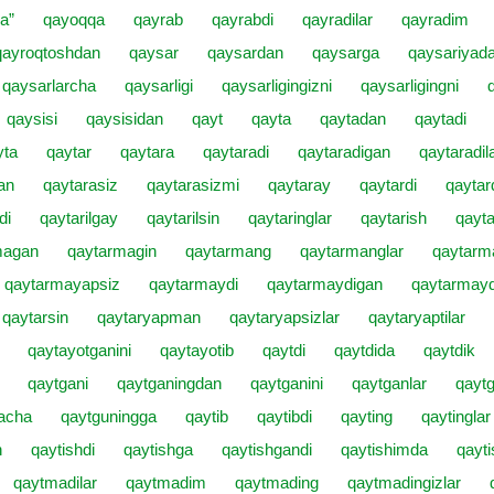
a”
qayoqqa
qayrab
qayrabdi
qayradilar
qayradim
qayroqtoshdan
qaysar
qaysardan
qaysarga
qaysariyad
qaysarlarcha
qaysarligi
qaysarligingizni
qaysarligingni
qaysisi
qaysisidan
qayt
qayta
qaytadan
qaytadi
yta
qaytar
qaytara
qaytaradi
qaytaradigan
qaytaradil
an
qaytarasiz
qaytarasizmi
qaytaray
qaytardi
qaytard
di
qaytarilgay
qaytarilsin
qaytaringlar
qaytarish
qayta
magan
qaytarmagin
qaytarmang
qaytarmanglar
qaytarm
qaytarmayapsiz
qaytarmaydi
qaytarmaydigan
qaytarmayd
qaytarsin
qaytaryapman
qaytaryapsizlar
qaytaryaptilar
qaytayotganini
qaytayotib
qaytdi
qaytdida
qaytdik
qaytgani
qaytganingdan
qaytganini
qaytganlar
qaytg
acha
qaytguningga
qaytib
qaytibdi
qayting
qaytinglar
n
qaytishdi
qaytishga
qaytishgandi
qaytishimda
qayti
qaytmadilar
qaytmadim
qaytmading
qaytmadingizlar