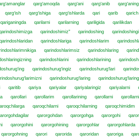
arg‘amanglar
qarg‘amoqda
qarg‘ani
qarg‘anib
qarg‘aning
qarg‘ish
qarg‘ishiga
qarg‘ishlarda
qari
qarib
qarich
qariganingda
qarilarni
qarilarning
qariligida
qarilikdan
qarindoshimizga
qarindoshimiz”
qarindoshing
qarindoshing
qarindoshlaridan
qarindoshlariga
qarindoshlarim
qarindosh
rindoshlarimnikiga
qarindoshlarimsiz
qarindoshlaring
qarind
doshlaringizning
qarindoshlarini
qarindoshlarining
qarindosh
doshurug‘ing
qarindoshurug‘ingiz
qarindoshurug‘lari
qarindo
rindoshurug‘larimizni
qarindoshurug‘laring
qarindoshurug‘laring
i
qaritib
qariya
qariyalar
qariyalaringiz
qariyalarni
ga
qarollari
qarollarim
qarollarining
qarollarni
qarollarn
aroqchilarga
qaroqchilarni
qaroqchilarning
qaroqchimidim
arorgohdagilar
qarorgohdan
qarorgohga
qarorgohi
qaro
ni
qarorgohini
qarorgohining
qarorgohlar
qarorgohlarda
qarorgohning
qarori
qarorida
qaroridan
qaroriga
qar