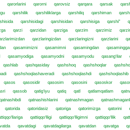
qarorlarini
qarorni
qarovsiz
qarqara
qarsak
qars
igu
qarshilik
qarshiliklarga
qarshiliq
qarshiman
qarsh
shisida
qarshisidagi
qarshisidan
qarshisiga
qarshi”
q
zga
qarzi
qarzidan
qarziga
qarzim
qarzimiz
qarzi
arzlarimizdan
qarzlaringizdan
qarzlaringizni
qarzlarini
qa
dan
qasamimizni
qasamimni
qasamingdan
qasamingga
d
qasamyodiga
qasamyodni
qasamyodu
qasang‘ilar
qashlab
qashqasiday
qashshoq
qashshoqlar
qashsho
adi
qashshoqlashaveradi
qashshoqlashdi
qashshoqlashib
qasos
qasosidir
qasosim
qasosini
qasoskor
qaso
sri
qassob
qatig‘iyu
qatiq
qatl
qatlamqatlam
qatn
qatnashibdi
qatnashishlarini
qatnashmagan
qatnashmaganl
qatorida
qatoridasiz
qatoriga
qatorimizga
qatorini
ttiqqo‘llariga
qattiqqo‘lligi
qattiqqo‘lligimni
qattiqqo‘llik
qat
vatda
qavatdagi
qavatdagilarga
qavatdan
qavatga
qa