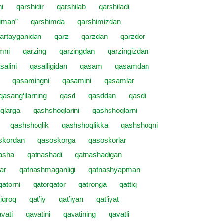
hi
qarshidir
qarshilab
qarshiladi
iman”
qarshimda
qarshimizdan
artayganidan
qarz
qarzdan
qarzdor
mni
qarzing
qarzingdan
qarzingizdan
salini
qasalligidan
qasam
qasamdan
qasamingni
qasamini
qasamlar
qasang‘ilarning
qasd
qasddan
qasdi
qlarga
qashshoqlarini
qashshoqlarni
qashshoqlik
qashshoqlikka
qashshoqni
skordan
qasoskorga
qasoskorlar
asha
qatnashadi
qatnashadigan
ar
qatnashmaganligi
qatnashyapman
qatorni
qatorqator
qatronga
qattiq
tiqroq
qat’iy
qat’iyan
qat’iyat
vati
qavatini
qavatining
qavatli