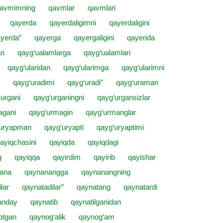
avmimning
qavmlar
qavmlari
qayerda
qayerdaligimni
qayerdaligini
yerda”
qayerga
qayergaligini
qayerida
an
qayg‘ualamlarga
qayg‘ualamlari
qayg‘ularidan
qayg‘ularimga
qayg‘ularimni
qayg‘uradimi
qayg‘uradi”
qayg‘uraman
‘urgani
qayg‘urganingni
qayg‘urgansizlar
agani
qayg‘urmagin
qayg‘urmanglar
‘uryapman
qayg‘uryapti
qayg‘uryaptimi
ayiqchasini
qayiqda
qayiqdagi
g
qayiqqa
qayirdim
qayirib
qayishar
ana
qaynanangga
qaynanangning
lar
qaynatadilar”
qaynatang
qaynatardi
anday
qaynatib
qaynatilganidan
otgan
qaynog‘alik
qaynog‘am