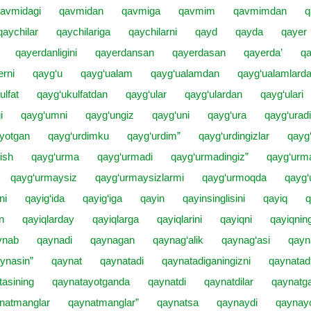
avmidagi
qavmidan
qavmiga
qavmim
qavmimdan
q
qaychilar
qaychilariga
qaychilarni
qayd
qayda
qayer
qayerdanligini
qayerdansan
qayerdasan
qayerda’
qa
erni
qayg‘u
qayg‘ualam
qayg‘ualamdan
qayg‘ualamlard
ulfat
qayg‘ukulfatdan
qayg‘ular
qayg‘ulardan
qayg‘ulari
i
qayg‘umni
qayg‘ungiz
qayg‘uni
qayg‘ura
qayg‘uradi
ayotgan
qayg‘urdimku
qayg‘urdim”
qayg‘urdingizlar
qayg
ish
qayg‘urma
qayg‘urmadi
qayg‘urmadingiz”
qayg‘urm
qayg‘urmaysiz
qayg‘urmaysizlarmi
qayg‘urmoqda
qayg
ni
qayig‘ida
qayig‘iga
qayin
qayinsinglisini
qayiq
q
n
qayiqlarday
qayiqlarga
qayiqlarini
qayiqni
qayiqnin
ynab
qaynadi
qaynagan
qaynag‘alik
qaynag‘asi
qayn
ynasin”
qaynat
qaynatadi
qaynatadiganingizni
qaynatadi
tasining
qaynatayotganda
qaynatdi
qaynatdilar
qaynatg
natmanglar
qaynatmanglar”
qaynatsa
qaynaydi
qaynay