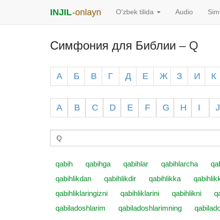
INJIL
-onlayn
O'zbek tilida
Audio
Sim
Симфония для Библии
– Q
А
Б
В
Г
Д
Е
Ж
З
И
К
A
B
C
D
E
F
G
H
I
J
qabih
qabihga
qabihlar
qabihlarcha
qa
qabihlikdan
qabihlikdir
qabihlikka
qabihlik
qabihliklaringizni
qabihliklarini
qabihlikni
q
qabiladoshlarim
qabiladoshlarimning
qabilado