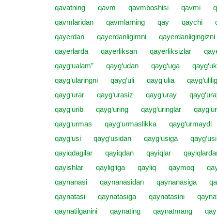
qavatning
qavm
qavmboshisi
qavmi
q
qavmlaridan
qavmlarning
qay
qaychi
qayerdan
qayerdanligimni
qayerdanligingizni
qayerlarda
qayerliksan
qayerliksizlar
qay
qayg‘ualam”
qayg‘udan
qayg‘uga
qayg‘uk
qayg‘ularingni
qayg‘uli
qayg‘ulia
qayg‘ulilig
qayg‘urar
qayg‘urasiz
qayg‘uray
qayg‘ur
qayg‘urib
qayg‘uring
qayg‘uringlar
qayg‘ur
qayg‘urmas
qayg‘urmaslikka
qayg‘urmaydi
qayg‘usi
qayg‘usidan
qayg‘usiga
qayg‘usi
qayiqdagilar
qayiqdan
qayiqlar
qayiqlarda
qayishlar
qaylig‘iga
qayliq
qaymoq
qa
qaynanasi
qaynanasidan
qaynanasiga
qa
qaynatasi
qaynatasiga
qaynatasini
qayna
qaynatilganini
qaynating
qaynatmang
qay