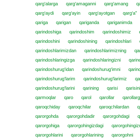
qarg‘alarga
qarg‘amaganni
qarg‘amang
q
qarg‘aydi
qarg‘ayin
qarg‘ayotgan
qarg‘a”
qariga
qarigan
qariganda
qariganimda
qarindoshiga
qarindoshim
qarindoshimiz
qarindoshini
qarindoshining
qarindoshlari
qarindoshlarimizdan
qarindoshlarimizning
qa
qarindoshlaringizga
qarindoshlaringizni
qarin
qarindoshurug‘idan
qarindoshurug‘imni
qarin
qarindoshurug‘larim
qarindoshurug‘larimiz
qa
qarindoshurug‘larini
qarining
qarisi
qarisin
qarmoqlar
qaro
qarol
qarollar
qarollar
qaroqchiday
qaroqchilar
qaroqchilardan
q
qarorgohda
qarorgohdadir
qarorgohdagi
q
qarorgohiga
qarorgohingizdagi
qarorgohingiz
qarorgohlarini
qarorgohlarining
qarorgohni