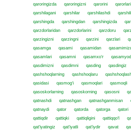
qaroringizda
qaroringizni
qarorini
qarorlari
qarshilagani
qarshilar
qarshilashdi
qarshil
qarshingda
qarshingdan
qarshingizda
qar
qarzdorlaridan
qarzdorlarini
qarzdoru
qar
qarzingizni
qarzingni
qarzini
qarzlari
q
qasamga
qasami
qasamidan
qasamimiz
qasamlari
qasamni
qasamxo‘r
qasamyo
qasdimizni
qasdimni
qasding
qasdingiz
qashshoqlarning
qashshoqlaru
qashshoqlash
qasidasi
qasmog‘i
qasmoqlari
qasmoqli
qasoskorlarning
qasoskorning
qasosni
qa
qatnashdi
qatnashgan
qatnashganmisan
qatnaydi
qator
qatorda
qatorga
qatori
qattiqdir
qattiqki
qattiqligini
qattiqqo‘l
qa
qat’iyatingiz
qat’iyatli
qat’iydir
qavat
qa