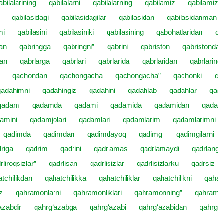
abilalarining
qabilalarni
qabilalarning
qabilamiz
qabilami
qabilasidagi
qabilasidagilar
qabilasidan
qabilasidanman
mi
qabilasini
qabilasiniki
qabilasining
qabohatlaridan
an
qabringga
qabringni”
qabrini
qabriston
qabristond
dan
qabrlarga
qabrlari
qabrlarida
qabrlaridan
qabrlarin
qachondan
qachongacha
qachongacha”
qachonki
q
qadahimni
qadahingiz
qadahini
qadahlab
qadahlar
qa
qadam
qadamda
qadami
qadamida
qadamidan
qada
amini
qadamjolari
qadamlari
qadamlarim
qadamlarimni
qadimda
qadimdan
qadimdayoq
qadimgi
qadimgilarni
riga
qadrim
qadrini
qadrlamas
qadrlamaydi
qadrlang
rliroqsizlar”
qadrlisan
qadrlisizlar
qadrlisizlarku
qadrsiz
tchilikdan
qahatchilikka
qahatchiliklar
qahatchilikni
qaha
z
qahramonlarni
qahramonliklari
qahramonning”
qahram
azabdir
qahrg‘azabga
qahrg‘azabi
qahrg‘azabidan
qahrg