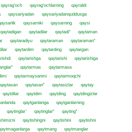
qayrag‘och
qayrag‘ochlarning
qayraldi
a
qaysariyadan
qaysariyadanquddusga
qaysarlik
qaysarniki
qaysarning
qaysi
qaytadigan
qaytadilar
qaytadi”
qaytaman
ar
qaytaradiyu
qaytaraman
qaytaraman”
ilar
qaytardim
qaytarding
qaytargan
rishdi
qaytarishga
qaytarishi
qaytarishiga
anglar”
qaytarmas
qaytarmasa
imi
qaytarmaysanmi
qaytarmoqchi
qaytasan
qaytasan”
qaytasizlar
qaytay
qaytdilar
qaytdim
qaytding
qaytdingizlar
anlarida
qaytganlariga
qaytganlarning
qaytinglar’
qaytinglar”
qayting”
shimizni
qaytishingni
qaytishini
qaytishni
qaytmaganlarga
qaytmang
qaytmanglar