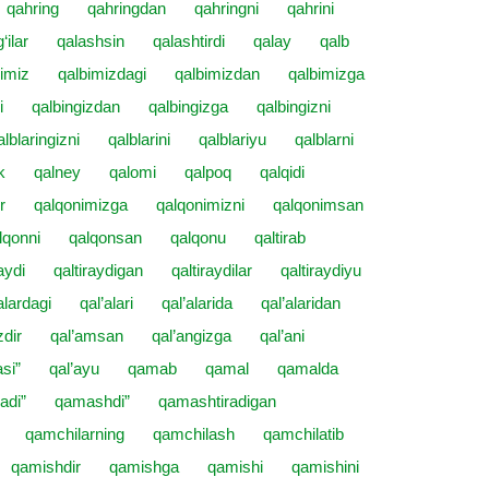
qahring
qahringdan
qahringni
qahrini
‘ilar
qalashsin
qalashtirdi
qalay
qalb
imiz
qalbimizdagi
qalbimizdan
qalbimizga
i
qalbingizdan
qalbingizga
qalbingizni
alblaringizni
qalblarini
qalblariyu
qalblarni
k
qalney
qalomi
qalpoq
qalqidi
r
qalqonimizga
qalqonimizni
qalqonimsan
lqonni
qalqonsan
qalqonu
qaltirab
aydi
qaltiraydigan
qaltiraydilar
qaltiraydiyu
alardagi
qal’alari
qal’alarida
qal’alaridan
zdir
qal’amsan
qal’angizga
qal’ani
asi”
qal’ayu
qamab
qamal
qamalda
adi”
qamashdi”
qamashtiradigan
qamchilarning
qamchilash
qamchilatib
qamishdir
qamishga
qamishi
qamishini