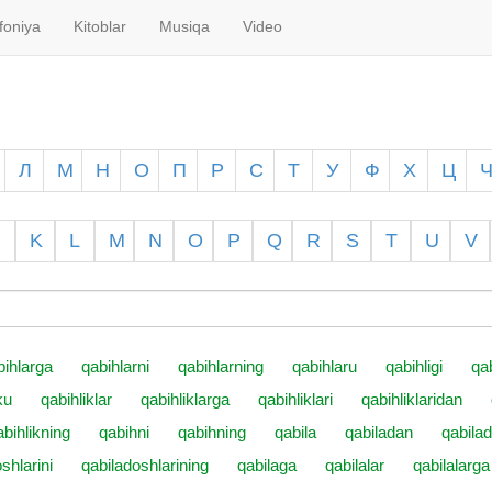
foniya
Kitoblar
Musiqa
Video
Л
М
Н
О
П
Р
С
Т
У
Ф
Х
Ц
K
L
M
N
O
P
Q
R
S
T
U
V
bihlarga
qabihlarni
qabihlarning
qabihlaru
qabihligi
qa
ku
qabihliklar
qabihliklarga
qabihliklari
qabihliklaridan
abihlikning
qabihni
qabihning
qabila
qabiladan
qabila
shlarini
qabiladoshlarining
qabilaga
qabilalar
qabilalarga