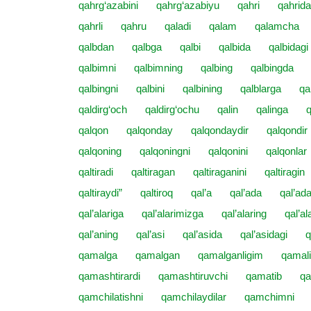
qahrg‘azabini
qahrg‘azabiyu
qahri
qahrid
qahrli
qahru
qaladi
qalam
qalamcha
qalbdan
qalbga
qalbi
qalbida
qalbidagi
qalbimni
qalbimning
qalbing
qalbingda
qalbingni
qalbini
qalbining
qalblarga
qa
qaldirg‘och
qaldirg‘ochu
qalin
qalinga
q
qalqon
qalqonday
qalqondaydir
qalqondir
qalqoning
qalqoningni
qalqonini
qalqonlar
qaltiradi
qaltiragan
qaltiraganini
qaltiragin
qaltiraydi”
qaltiroq
qal’a
qal’ada
qal’ada
qal’alariga
qal’alarimizga
qal’alaring
qal’al
qal’aning
qal’asi
qal’asida
qal’asidagi
q
qamalga
qamalgan
qamalganligim
qamal
qamashtirardi
qamashtiruvchi
qamatib
q
qamchilatishni
qamchilaydilar
qamchimni