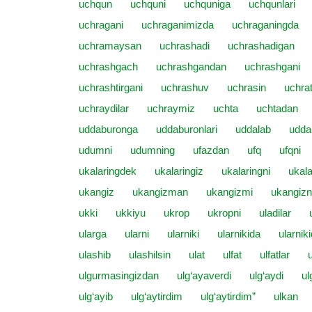
uchqun
uchquni
uchquniga
uchqunlari
uchragani
uchraganimizda
uchraganingda
uchramaysan
uchrashadi
uchrashadigan
uchrashgach
uchrashgandan
uchrashgani
uchrashtirgani
uchrashuv
uchrasin
uchrat
uchraydilar
uchraymiz
uchta
uchtadan
uddaburonga
uddaburonlari
uddalab
udda
udumni
udumning
ufazdan
ufq
ufqni
ukalaringdek
ukalaringiz
ukalaringni
ukala
ukangiz
ukangizman
ukangizmi
ukangizn
ukki
ukkiyu
ukrop
ukropni
uladilar
ularga
ularni
ularniki
ularnikida
ularnik
ulashib
ulashilsin
ulat
ulfat
ulfatlar
u
ulgurmasingizdan
ulg‘ayaverdi
ulg‘aydi
ul
ulg‘ayib
ulg‘aytirdim
ulg‘aytirdim”
ulkan