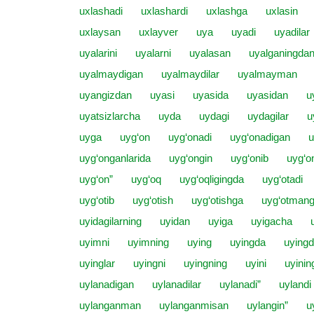
uxlashadi
uxlashardi
uxlashga
uxlasin
uxlaysan
uxlayver
uya
uyadi
uyadilar
uyalarini
uyalarni
uyalasan
uyalganingda
uyalmaydigan
uyalmaydilar
uyalmayman
uyangizdan
uyasi
uyasida
uyasidan
u
uyatsizlarcha
uyda
uydagi
uydagilar
u
uyga
uyg‘on
uyg‘onadi
uyg‘onadigan
u
uyg‘onganlarida
uyg‘ongin
uyg‘onib
uyg‘on
uyg‘on”
uyg‘oq
uyg‘oqligingda
uyg‘otadi
uyg‘otib
uyg‘otish
uyg‘otishga
uyg‘otman
uyidagilarning
uyidan
uyiga
uyigacha
uyimni
uyimning
uying
uyingda
uyingd
uyinglar
uyingni
uyingning
uyini
uyinin
uylanadigan
uylanadilar
uylanadi”
uylandi
uylanganman
uylanganmisan
uylangin”
u