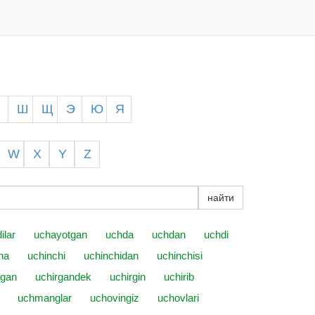
Ч
Ш
Щ
Э
Ю
Я
W
X
Y
Z
найти
ilar
uchayotgan
uchda
uchdan
uchdi
ha
uchinchi
uchinchidan
uchinchisi
rgan
uchirgandek
uchirgin
uchirib
uchmanglar
uchovingiz
uchovlari