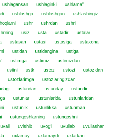
ushlagansan
ushlaginki
ushlama”
di
ushlashga
ushlashgan
ushlashingiz
hoqlarni
ushr
ushrdan
ushri
hrning
usiz
usta
ustadir
ustalar
a
ustasan
ustasi
ustasiga
ustaxona
rni
ustidan
ustidangina
ustiga
”
ustimga
ustimiz
ustimizdan
ustini
ustki
ustoz
ustozi
ustozidan
ustozlarimga
ustozlaringizdan
ndagi
ustundan
ustunday
ustundir
rga
ustunlari
ustunlarida
ustunlaridan
ini
ustunlik
ustunlikka
ustunman
i
ustunqoshlarning
ustunqoshni
juvali
uvishib
uvog‘i
uvullab
uvullashar
da
uxlamay
uxlamaydi
uxlarkan