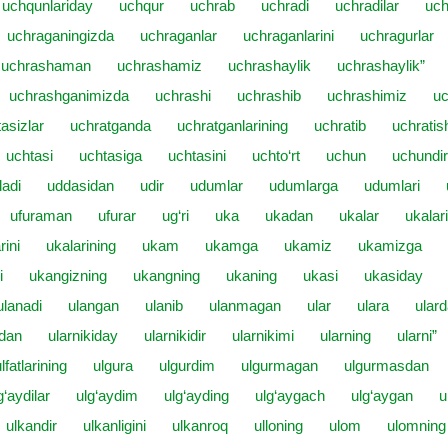
uchqunlariday
uchqur
uchrab
uchradi
uchradilar
uch
uchraganingizda
uchraganlar
uchraganlarini
uchragurlar
uchrashaman
uchrashamiz
uchrashaylik
uchrashaylik”
uchrashganimizda
uchrashi
uchrashib
uchrashimiz
uc
asizlar
uchratganda
uchratganlarining
uchratib
uchratis
uchtasi
uchtasiga
uchtasini
uchto‘rt
uchun
uchundir
ladi
uddasidan
udir
udumlar
udumlarga
udumlari
ufuraman
ufurar
ug‘ri
uka
ukadan
ukalar
ukalari
rini
ukalarining
ukam
ukamga
ukamiz
ukamizga
i
ukangizning
ukangning
ukaning
ukasi
ukasiday
ulanadi
ulangan
ulanib
ulanmagan
ular
ulara
ular
idan
ularnikiday
ularnikidir
ularnikimi
ularning
ularni”
lfatlarining
ulgura
ulgurdim
ulgurmagan
ulgurmasdan
g‘aydilar
ulg‘aydim
ulg‘ayding
ulg‘aygach
ulg‘aygan
u
ulkandir
ulkanligini
ulkanroq
ulloning
ulom
ulomning