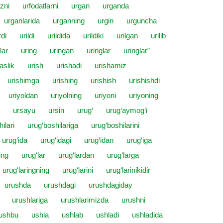
izni
urfodatlarni
urgan
urganda
urganlarida
urganning
urgin
urguncha
rdi
urildi
urildida
urildiki
urilgan
urilib
lar
uring
uringan
uringlar
uringlar”
aslik
urish
urishadi
urishamiz
urishimga
urishing
urishish
urishishdi
uriyoldan
uriyolning
uriyoni
uriyoning
ursayu
ursin
urug‘
urug‘aymog‘i
ilari
urug‘boshilariga
urug‘boshilarini
urug‘ida
urug‘idagi
urug‘idan
urug‘iga
ing
urug‘lar
urug‘lardan
urug‘larga
urug‘laringning
urug‘larini
urug‘larinikidir
urushda
urushdagi
urushdagiday
urushlariga
urushlarimizda
urushni
ushbu
ushla
ushlab
ushladi
ushladida