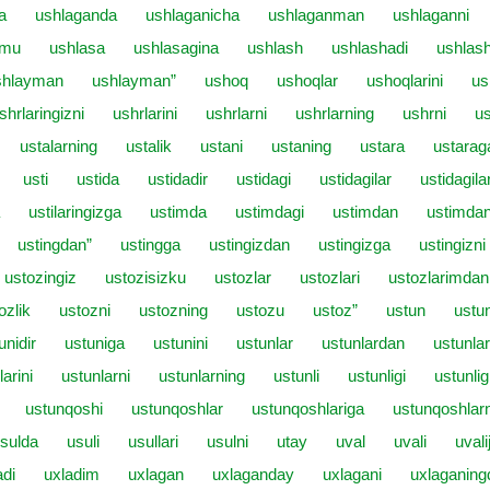
a
ushlaganda
ushlaganicha
ushlaganman
ushlaganni
imu
ushlasa
ushlasagina
ushlash
ushlashadi
ushlash
shlayman
ushlayman”
ushoq
ushoqlar
ushoqlarini
us
shrlaringizni
ushrlarini
ushrlarni
ushrlarning
ushrni
us
ustalarning
ustalik
ustani
ustaning
ustara
ustarag
usti
ustida
ustidadir
ustidagi
ustidagilar
ustidagila
ustilaringizga
ustimda
ustimdagi
ustimdan
ustimdan
ustingdan”
ustingga
ustingizdan
ustingizga
ustingizni
ustozingiz
ustozisizku
ustozlar
ustozlari
ustozlarimdan
ozlik
ustozni
ustozning
ustozu
ustoz”
ustun
ustu
unidir
ustuniga
ustunini
ustunlar
ustunlardan
ustunla
arini
ustunlarni
ustunlarning
ustunli
ustunligi
ustunlig
ustunqoshi
ustunqoshlar
ustunqoshlariga
ustunqoshlarn
sulda
usuli
usullari
usulni
utay
uval
uvali
uvali
adi
uxladim
uxlagan
uxlaganday
uxlagani
uxlaganing