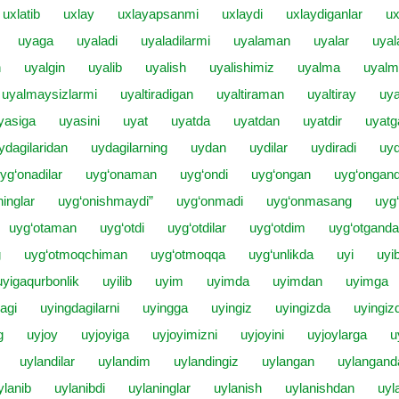
uxlatib
uxlay
uxlayapsanmi
uxlaydi
uxlaydiganlar
u
uyaga
uyaladi
uyaladilarmi
uyalaman
uyalar
uyal
n
uyalgin
uyalib
uyalish
uyalishimiz
uyalma
uyalm
uyalmaysizlarmi
uyaltiradigan
uyaltiraman
uyaltiray
uya
yasiga
uyasini
uyat
uyatda
uyatdan
uyatdir
uyatg
ydagilaridan
uydagilarning
uydan
uydilar
uydiradi
uy
yg‘onadilar
uyg‘onaman
uyg‘ondi
uyg‘ongan
uyg‘ongan
inglar
uyg‘onishmaydi”
uyg‘onmadi
uyg‘onmasang
uyg
uyg‘otaman
uyg‘otdi
uyg‘otdilar
uyg‘otdim
uyg‘otgand
g
uyg‘otmoqchiman
uyg‘otmoqqa
uyg‘unlikda
uyi
uyi
uyigaqurbonlik
uyilib
uyim
uyimda
uyimdan
uyimga
agi
uyingdagilarni
uyingga
uyingiz
uyingizda
uyingiz
g
uyjoy
uyjoyiga
uyjoyimizni
uyjoyini
uyjoylarga
u
uylandilar
uylandim
uylandingiz
uylangan
uylangand
ylanib
uylanibdi
uylaninglar
uylanish
uylanishdan
uyl