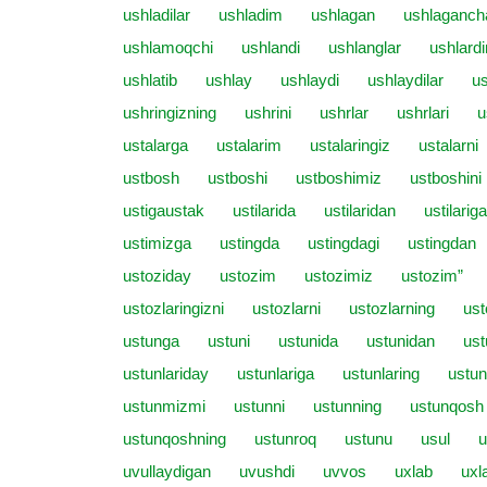
ushladilar
ushladim
ushlagan
ushlaganch
ushlamoqchi
ushlandi
ushlanglar
ushlard
ushlatib
ushlay
ushlaydi
ushlaydilar
u
ushringizning
ushrini
ushrlar
ushrlari
u
ustalarga
ustalarim
ustalaringiz
ustalarni
ustbosh
ustboshi
ustboshimiz
ustboshini
ustigaustak
ustilarida
ustilaridan
ustilariga
ustimizga
ustingda
ustingdagi
ustingdan
ustoziday
ustozim
ustozimiz
ustozim”
ustozlaringizni
ustozlarni
ustozlarning
ust
ustunga
ustuni
ustunida
ustunidan
ust
ustunlariday
ustunlariga
ustunlaring
ustunl
ustunmizmi
ustunni
ustunning
ustunqosh
ustunqoshning
ustunroq
ustunu
usul
u
uvullaydigan
uvushdi
uvvos
uxlab
uxl