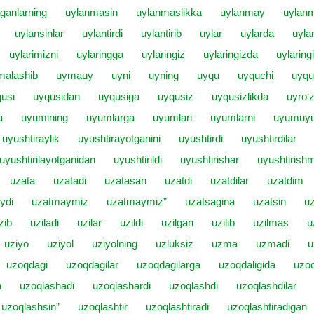
ganlarning
uylanmasin
uylanmaslikka
uylanmay
uylanm
uylansinlar
uylantirdi
uylantirib
uylar
uylarda
uyla
uylarimizni
uylaringga
uylaringiz
uylaringizda
uylaring
malashib
uymauy
uyni
uyning
uyqu
uyquchi
uyqu
usi
uyqusidan
uyqusiga
uyqusiz
uyqusizlikda
uyro‘z
a
uyumining
uyumlarga
uyumlari
uyumlarni
uyumuy
uyushtiraylik
uyushtirayotganini
uyushtirdi
uyushtirdilar
uyushtirilayotganidan
uyushtirildi
uyushtirishar
uyushtirish
uzata
uzatadi
uzatasan
uzatdi
uzatdilar
uzatdim
ydi
uzatmaymiz
uzatmaymiz”
uzatsagina
uzatsin
u
zib
uziladi
uzilar
uzildi
uzilgan
uzilib
uzilmas
u
uziyo
uziyol
uziyolning
uzluksiz
uzma
uzmadi
u
uzoqdagi
uzoqdagilar
uzoqdagilarga
uzoqdaligida
uzo
h
uzoqlashadi
uzoqlashardi
uzoqlashdi
uzoqlashdilar
uzoqlashsin”
uzoqlashtir
uzoqlashtiradi
uzoqlashtiradigan