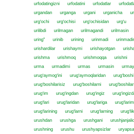
urfodatingizni
urfodatini
urfodatlar
urfodat
urgandan
urganga
urgani
urganicha
u
urg‘ochi
urg‘ochisi
urg‘ochisidan
urg‘u
urilibdi
urilmagan
urilmagandi
urilmasin
uring”
urinib
urining
urinmadi
urinmad
urishardilar
urishaymi
urishayotgan
urish
urishma
urishmoq
urishmoqqa
urishni
urma
urmadimi
urmas
urmasin
urmay
urug‘aymog‘ini
urug‘aymoqlaridan
urug‘boshi
urug‘boshilarisiz
urug‘boshilarni
urug‘boshila
urug‘im
urug‘ingdan
urug‘ingiz
urug‘ingiz
urug‘lari
urug‘laridan
urug‘lariga
urug‘larim
urug‘larining
urug‘larni
urug‘larning
urug‘li
urushdan
urushga
urushgani
urushjanjali
urushning
urushu
urushyapsizlar
uryapsa