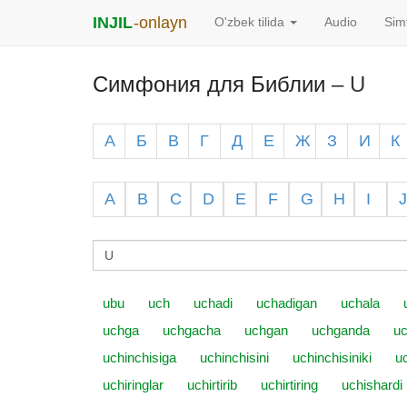
INJIL
-onlayn
O'zbek tilida
Audio
Sim
Симфония для Библии
– U
А
Б
В
Г
Д
Е
Ж
З
И
К
A
B
C
D
E
F
G
H
I
J
ubu
uch
uchadi
uchadigan
uchala
uchga
uchgacha
uchgan
uchganda
uc
uchinchisiga
uchinchisini
uchinchisiniki
u
uchiringlar
uchirtirib
uchirtiring
uchishardi