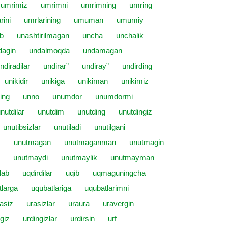
umrimiz
umrimni
umrimning
umring
rini
umrlarining
umuman
umumiy
ib
unashtirilmagan
uncha
unchalik
dagin
undalmoqda
undamagan
ndiradilar
undirar”
undiray”
undirding
unikidir
unikiga
unikiman
unikimiz
ing
unno
unumdor
unumdormi
nutdilar
unutdim
unutding
unutdingiz
unutibsizlar
unutiladi
unutilgani
m
unutmagan
unutmaganman
unutmagin
unutmaydi
unutmaylik
unutmayman
lab
uqdirdilar
uqib
uqmaguningcha
tlarga
uqubatlariga
uqubatlarimni
asiz
urasizlar
uraura
uravergin
giz
urdingizlar
urdirsin
urf