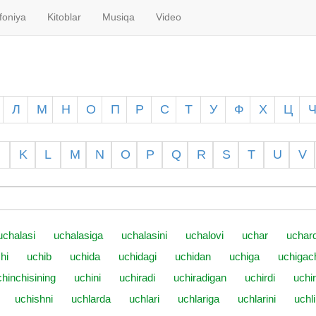
foniya
Kitoblar
Musiqa
Video
Л
М
Н
О
П
Р
С
Т
У
Ф
Х
Ц
K
L
M
N
O
P
Q
R
S
T
U
V
uchalasi
uchalasiga
uchalasini
uchalovi
uchar
uchard
hi
uchib
uchida
uchidagi
uchidan
uchiga
uchigac
chinchisining
uchini
uchiradi
uchiradigan
uchirdi
uchi
uchishni
uchlarda
uchlari
uchlariga
uchlarini
uchli