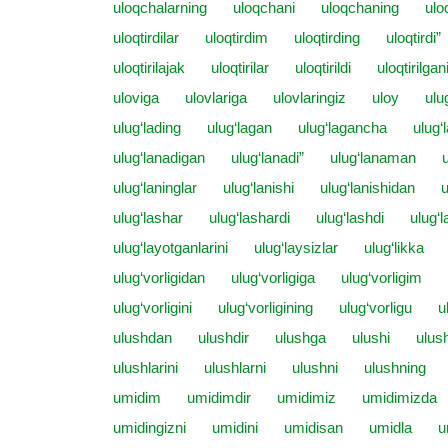
uloqchalarning
uloqchani
uloqchaning
uloq
uloqtirdilar
uloqtirdim
uloqtirding
uloqtirdi”
uloqtirilajak
uloqtirilar
uloqtirildi
uloqtirilgan
uloviga
ulovlariga
ulovlaringiz
uloy
ulu
ulug‘lading
ulug‘lagan
ulug‘lagancha
ulug‘
ulug‘lanadigan
ulug‘lanadi”
ulug‘lanaman
ulug‘laninglar
ulug‘lanishi
ulug‘lanishidan
u
ulug‘lashar
ulug‘lashardi
ulug‘lashdi
ulug‘l
ulug‘layotganlarini
ulug‘laysizlar
ulug‘likka
ulug‘vorligidan
ulug‘vorligiga
ulug‘vorligim
ulug‘vorligini
ulug‘vorligining
ulug‘vorligu
u
ulushdan
ulushdir
ulushga
ulushi
ulus
ulushlarini
ulushlarni
ulushni
ulushning
umidim
umidimdir
umidimiz
umidimizda
umidingizni
umidini
umidisan
umidla
u