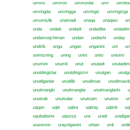
ummo
ummon
ummonlar
umr
umrbo
umringda
umringga
umringiz
umringizga
umumiylik
unamadi
unaqa
unaqasi
un
unda
undab
undadi
undadilar
undadim
undamoqchiman
undan
undashi
unday
undirib
unga
ungan
unganini
uni
un
unimizning
uning
unini
unisi
unisimi
unumini
unumli
unut
unutadi
unutadim
unutdingizlar
unutdingizmi
unutgan
unutga
unutilganlar
unutilib
unutilmas
unutilmasd
unutmangki
unutmanglar
unutmanglarki
unutsak
unutsalar
unutsam
unutsin
un
uqqan
uqtir
uqtira
uqtiray
uqtirdi
uqt
uqubatlarini
uquvsiz
ura
uradi
uradiga
uraversin
urayotganini
urban
urdi
urdi