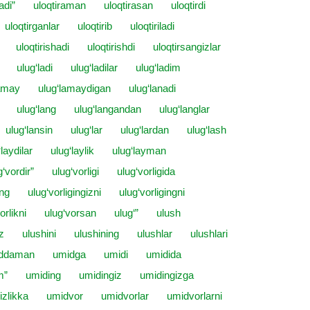
adi”
uloqtiraman
uloqtirasan
uloqtirdi
uloqtirganlar
uloqtirib
uloqtiriladi
uloqtirishadi
uloqtirishdi
uloqtirsangizlar
ulug‘ladi
ulug‘ladilar
ulug‘ladim
lamay
ulug‘lamaydigan
ulug‘lanadi
ulug‘lang
ulug‘langandan
ulug‘langlar
ulug‘lansin
ulug‘lar
ulug‘lardan
ulug‘lash
‘laydilar
ulug‘laylik
ulug‘layman
g‘vordir”
ulug‘vorligi
ulug‘vorligida
ing
ulug‘vorligingizni
ulug‘vorligingni
orlikni
ulug‘vorsan
ulug‘”
ulush
z
ulushini
ulushining
ulushlar
ulushlari
ddaman
umidga
umidi
umidida
m”
umiding
umidingiz
umidingizga
izlikka
umidvor
umidvorlar
umidvorlarni