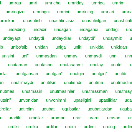
d
umrga
umri
umricha
umriday
umriga
umrim
umringizni
umringni
umrini
umrining
umrlari
umrla
armikan
unashtirib
unashtirilasiz
unashtirilgan
unashtiril
undading
undadir
undagan
undagandi
undagi
un
undayapti
undaydi
undaydilar
undaydi”
undaymiz
u
ib
unibo‘sib
unidan
uniga
uniki
unikida
unikidan
unisini
uni”
unmasdan
unmay
unmaydi
unni
unn
i
unutaman
unutasan
unutasanmi
unutay
unutdi
u
nlar
unutgansan
unutgan”
unutgin
unutgin”
unutib
an
unutilmaydi
unutilsin
unutishdi
unutma
unutmadi
unutmas
unutmasin
unutmasinlar
unutmasman
unutmay
utsin”
unvonidan
unvonimni
upaeligini
upaeliklar
uqa
irdilar
uqtirdim
uqubat
uqubatlar
uqubatlardan
uquba
n
uradiki
uradilar
uraman
urar
urardi
urasan
ur
k
urdiki
urdiku
urdilar
urdim
urdimi
urding
urdin