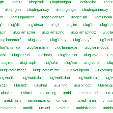
tir
uloqtira
uloqtiradi
uloqtiradigan
uloqtiradilar
uloqtir
uloqtirgan
uloqtirganday
uloqtirganga
uloqtirganimday
ini
uloqtirilganman
uloqtirilgansan
uloqtirilsin
uloqtiringlar
g‘
ulug‘dir
ulug‘dirsan
ulug‘i
ulug‘ini
ulug‘la
ulug‘lab
lagin
ulug‘lamadilar
ulug‘lamading
ulug‘lamadingiz
ulug‘
ulug‘lanaman”
ulug‘lanar
ulug‘lanay
ulug‘lanay”
ulug‘landi
lug‘lanishiga
ulug‘lanishim
ulug‘lanmagan
ulug‘lanmoqda
ashi
ulug‘lashini
ulug‘lasin
ulug‘lasinlar
ulug‘laydi
ulug
ulug‘roq
ulug‘roqdir
ulug‘sifat
ulug‘vor
ulug‘vordir
ulu
ulug‘vorligimdan
ulug‘vorligimizni
ulug‘vorligimni
ulug‘vorlig
lug‘vorlik
ulug‘vorlikda
ulug‘vorlikdan
ulug‘vorlikka
ulug‘v
hidan
ulushidir
ulushim
ulushing
ulushingdir
ulushingi
uluslar
uluslarni
uluslarning
umid
umidbaxshdir
umi
umidimizni
umidimizning
umidimni
umidimsan
umidi
midlarimni
umidli
umidni
umidsiz
umidsizlanib
umids