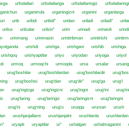
larga
urfodatlari
urfodatlariga
urfodatlaringiz
urfodatlaring
rganichun
urganimda
urganingizni
urganini
urganlarga
uri
urib
uribdi
uribdi”
uridan
uriladi
uriladi”
urila
urilsa
urilsalar
urilsin”
urim
urinadi
urinardi
urindi
im
urinmang
urinmasin
urintiribman
urintirishi
urintirm
ayotganda
urishdi
urishga
urishgani
urishib
urishiga
urishqoq
urishyaptilar
uriyo
uriyodan
uriyoga
uriyol
di
urmoq
urmoqchi
urmoqda
ursa
ursalar
ursang
urug‘boshilar
urug‘boshilardan
urug‘boshilardir
urug‘bosh
rning
urug‘boshisi
urug‘dan
urug‘dir”
urug‘ga
urug‘i
dan
urug‘ingizga
urug‘ingizni
urug‘ingni
urug‘ini
urug‘in
iz
urug‘laring
urug‘laringiz
urug‘laringizni
urug‘laringni
k
urug‘ni
urug‘ning
urug‘u
uruqqa
urursan
urush
dan
urushjanjallarni
urushjanjalni
urushlarda
urushlardan
n”
uryapti
uryaptilar
ur”
ushalgan
ushalmaganini