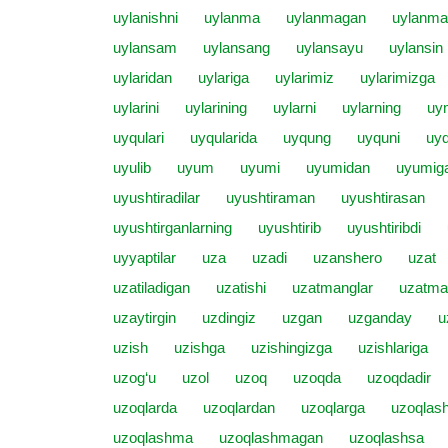
uylanishni
uylanma
uylanmagan
uylanma
uylansam
uylansang
uylansayu
uylansin
uylaridan
uylariga
uylarimiz
uylarimizga
uylarini
uylarining
uylarni
uylarning
uy
uyqulari
uyqularida
uyqung
uyquni
uyq
uyulib
uyum
uyumi
uyumidan
uyumig
uyushtiradilar
uyushtiraman
uyushtirasan
uyushtirganlarning
uyushtirib
uyushtiribdi
uyyaptilar
uza
uzadi
uzanshero
uzat
uzatiladigan
uzatishi
uzatmanglar
uzatma
uzaytirgin
uzdingiz
uzgan
uzganday
u
uzish
uzishga
uzishingizga
uzishlariga
uzog‘u
uzol
uzoq
uzoqda
uzoqdadir
uzoqlarda
uzoqlardan
uzoqlarga
uzoqlas
uzoqlashma
uzoqlashmagan
uzoqlashsa