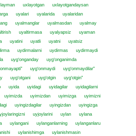
xlayman
uxlayotgan
uxlayotgandaysan
arga
uyalari
uyalarida
uyalaridan
ang
uyalmanglar
uyalmasdan
uyalmay
ltirish
uyaltirmasa
uyalyapsiz
uyaman
a
uyatini
uyatli
uyatni
uyatsiz
dirma
uydirmalarni
uydirmas
uydirmaydi
da
uyg‘onganday
uyg‘onganimda
‘onmayapti”
uyg‘onmaydi
uyg‘onmaydilar”
ay
uyg‘otgani
uyg‘otgin
uyg‘otgin”
b
uyida
uyidagi
uyidagilar
uyidagilarni
uyimizda
uyimizdan
uyimizga
uyimizni
dagi
uyingizdagilar
uyingizdan
uyingizga
yjoylaringizni
uyjoylarini
uylan
uylana
a
uylangani
uylanganlarning
uylanganlaru
anishi
uylanishimga
uylanishmasin