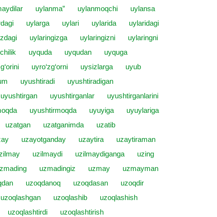
aydilar
uylanma”
uylanmoqchi
uylansa
rdagi
uylarga
uylari
uylarida
uylaridagi
izdagi
uylaringizga
uylaringizni
uylaringni
chilik
uyquda
uyqudan
uyquga
g‘orini
uyro‘zg‘orni
uysizlarga
uyub
um
uyushtiradi
uyushtiradigan
uyushtirgan
uyushtirganlar
uyushtirganlarini
moqda
uyushtirmoqda
uyuyiga
uyuylariga
uzatgan
uzatganimda
uzatib
zay
uzayotganday
uzaytira
uzaytiraman
zilmay
uzilmaydi
uzilmaydiganga
uzing
zmading
uzmadingiz
uzmay
uzmayman
qdan
uzoqdanoq
uzoqdasan
uzoqdir
uzoqlashgan
uzoqlashib
uzoqlashish
uzoqlashtirdi
uzoqlashtirish