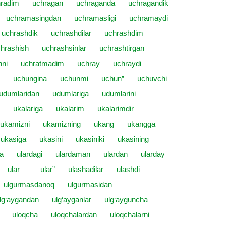
radim
uchragan
uchraganda
uchragandik
uchramasingdan
uchramasligi
uchramaydi
uchrashdik
uchrashdilar
uchrashdim
hrashish
uchrashsinlar
uchrashtirgan
hni
uchratmadim
uchray
uchraydi
uchungina
uchunmi
uchun”
uchuvchi
udumlaridan
udumlariga
udumlarini
ukalariga
ukalarim
ukalarimdir
ukamizni
ukamizning
ukang
ukangga
ukasiga
ukasini
ukasiniki
ukasining
da
ulardagi
ulardaman
ulardan
ularday
ular—
ular”
ulashadilar
ulashdi
ulgurmasdanoq
ulgurmasidan
lg‘aygandan
ulg‘ayganlar
ulg‘ayguncha
uloqcha
uloqchalardan
uloqchalarni