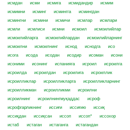
исмдан
исми
исмига
исмидандир
исмим
исмимни
исминг
исмингга
исмингдан
исмингни
исмини
исмичи
исмлар
исмлари
исмли
исмлиси
исмни
исмоил
исмоилийлар
исмоилийларга
исмоилийлардан
исмоилийларнинг
исмоилни
исмоилнинг
иснод
иснодга
исо
исога
исода
исодан
исодир
исоман
исони
исоними
исонинг
испанияга
исроил
исроилга
исроилда
исроилдан
исроилига
исроиллик
исроилликлар
исроилликларга
исроилликларнинг
исроилликман
исроилликми
исроилни
исроилнинг
исроилнингмуқаддас
исроф
исрофгарликнинг
иссиғи
иссиғию
иссиқ
иссиқдан
иссиқсан
иссоп
иссоп*
иссохор
истаб
истаган
истаганга
истагандан