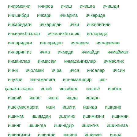
ичирмоқчи
ичирса
ичиш
ичишга
ичишди
ичишибди
ичкари
ичкарига
ичкарида
ичкаридаги
ичкаридан
ички
ичкилигини
ичкиликбозлар
ичкиликбозлик
ичларида
ичларидаги
ичларидан
ичларим
ичларимни
ичларингиз
ичма
ичмади
ичмайди
ичмайман
ичманглар
ичмасам
ичмасангизлар
ичмаслик
ични
ичолмай
ичра
ичса
ичсалар
ичсин
ичувчи
иш-амалига
иш-амалидир
иш-
ҳаракатларга
ишай
ишайдан
ишаъё
ишбоқ
ишвий
ишво
ишга
ишда
ишдан
ишёқмасларга
иши
ишига
ишида
ишидир
ишимга
ишимдан
ишимиз
ишимизни
ишимни
ишинг
ишингда
ишингдир
ишингиз
ишингизга
ишингизни
ишингни
ишини
ишининг
ишла