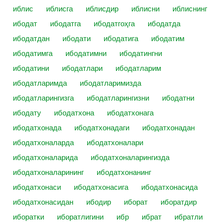
иблис
иблисга
иблисдир
иблисни
иблиснинг
ибодат
ибодатга
ибодатгоҳга
ибодатда
ибодатдан
ибодати
ибодатига
ибодатим
ибодатимга
ибодатимни
ибодатингни
ибодатини
ибодатлари
ибодатларим
ибодатларимда
ибодатларимизда
ибодатларингизга
ибодатларингизни
ибодатни
ибодату
ибодатхона
ибодатхонага
ибодатхонада
ибодатхонадаги
ибодатхонадан
ибодатхоналарда
ибодатхоналари
ибодатхоналарида
ибодатхоналарингизда
ибодатхоналарининг
ибодатхонанинг
ибодатхонаси
ибодатхонасига
ибодатхонасида
ибодатхонасидан
ибодир
иборат
иборатдир
иборатки
иборатлигини
ибр
ибрат
ибратли