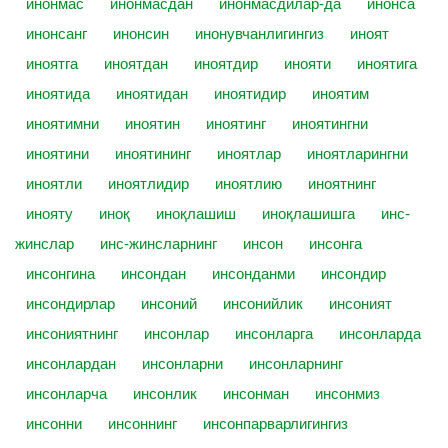
инонмас
инонмасдан
инонмасдилар-да
инонса
инонсанг
инонсин
инонувчанлигингиз
иноят
иноятга
иноятдан
иноятдир
инояти
иноятига
иноятида
иноятидан
иноятидир
иноятим
иноятимни
иноятин
иноятинг
иноятингни
иноятини
иноятининг
иноятлар
иноятларингни
иноятли
иноятлидир
иноятлию
иноятнинг
инояту
иноқ
иноқлашиш
иноқлашишга
инс-
жинслар
инс-жинсларнинг
инсон
инсонга
инсонгина
инсондан
инсонданми
инсондир
инсондирлар
инсоний
инсонийлик
инсоният
инсониятнинг
инсонлар
инсонларга
инсонларда
инсонлардан
инсонларни
инсонларнинг
инсонларча
инсонлик
инсонман
инсонмиз
инсонни
инсоннинг
инсонпарварлигингиз