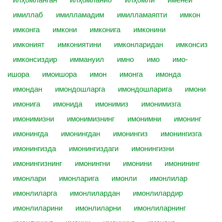
имиллаб
имилламадим
имилламаяпти
имкон
имконга
имкони
имконига
имконини
имконият
имкониятини
имконларидан
имконсиз
имконсиздир
иммануил
имно
имо
имо-
ишора
имоишора
имон
имонга
имонда
имондан
имондошларга
имондошларига
имони
имонига
имонида
имонимиз
имонимизга
имонимизни
имонимизнинг
имонимни
имонинг
имонингда
имонингдан
имонингиз
имонингизга
имонингизда
имонингиздаги
имонингизни
имонингизнинг
имонингни
имонини
имонининг
имонлари
имонларига
имонли
имонлилар
имонлиларга
имонлилардан
имонлилардир
имонлиларини
имонлиларни
имонлиларнинг