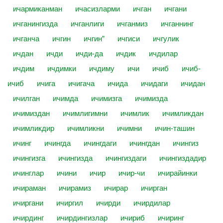
ичармиканман
ичасизларми
ичган
ичгани
ичганингизда
ичганлиги
ичганмиз
ичганнинг
ичганча
ичгин
ичгин”
ичгиси
ичгулик
ичдан
ичди
ичди-да
ичдик
ичдилар
ичдим
ичдимки
ичдиму
ичи
ичиб
ичиб-
ичиб
ичига
ичигача
ичида
ичидаги
ичидан
ичилган
ичимда
ичимизга
ичимизда
ичимиздан
ичимлигимни
ичимлик
ичимликдан
ичимликдир
ичимликни
ичимни
ичин-ташин
ичинг
ичингда
ичингдаги
ичингдан
ичингиз
ичингизга
ичингизда
ичингиздаги
ичингиздадир
ичинглар
ичини
ичир
ичир-чи
ичирайинки
ичираман
ичирамиз
ичирар
ичирган
ичиргани
ичиргил
ичирди
ичирдилар
ичирдинг
ичирдингизлар
ичириб
ичиринг