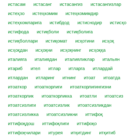
истасам
истасанг
истасангиз
истасангизлар
истеҳзо
истеҳкомим
истеҳкомимдир
истеҳкомларига
истибдод
истиснодир
истисқо
истифода
истиқболи
истиқболига
истиқболлари
истиқомат
исқотини
исҳоқ
исҳоқдан
исҳоқни
исҳоқнинг
исҳоққа
италияга
италиядан
италияликлар
итальян
итариб
ител
итлар
итларга
итлардай
итлардан
итларинг
итнинг
итоат
итоатда
итоаткор
итоаткорлиги
итоаткорлигингизни
итоаткорлик
итоаткорликка
итоатли
итоатсиз
итоатсизлиги
итоатсизлик
итоатсизликдан
итоатсизликка
итоатсизликни
иттифоқ
иттифоқдош
иттифоқлиги
иттифоқо
иттифоқчилари
итурея
итқитдинг
итқитиб