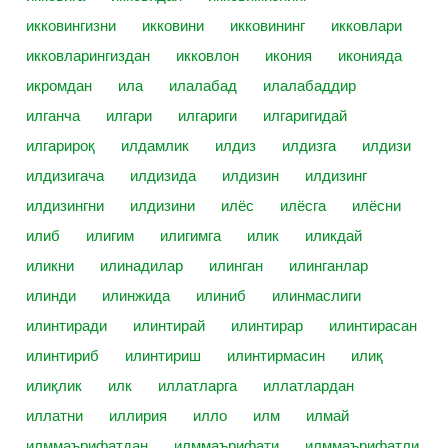
икковингизни
икковини
икковининг
икковлари
икковларингиздан
икковлон
икония
иконияда
икромдан
ила
илалабад
илалабаддир
илганча
илгари
илгариги
илгаригидай
илгарироқ
илдамлик
илдиз
илдизга
илдизи
илдизигача
илдизида
илдизин
илдизинг
илдизингни
илдизини
илёс
илёсга
илёсни
илиб
илигим
илигимга
илик
иликдай
иликни
илинадилар
илинган
илинганлар
илинди
илинжида
илиниб
илинмаслиги
илинтиради
илинтирай
илинтирар
илинтирасан
илинтириб
илинтириш
илинтирмасин
илиқ
илиқлик
илк
иллатларга
иллатлардан
иллатни
иллирия
илло
илм
илмай
илммаърифатдан
илммаърифати
илммаърифатли