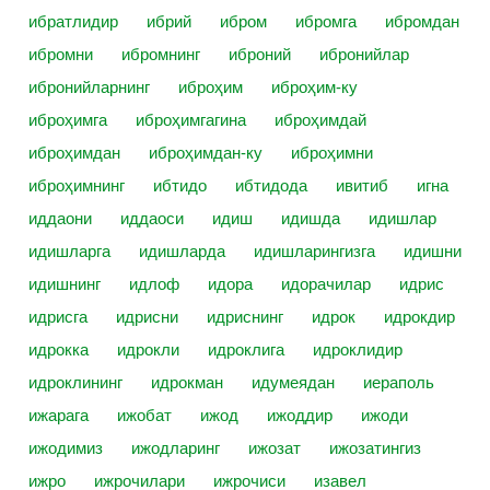
ибратлидир
ибрий
ибром
ибромга
ибромдан
ибромни
ибромнинг
иброний
ибронийлар
ибронийларнинг
иброҳим
иброҳим-ку
иброҳимга
иброҳимгагина
иброҳимдай
иброҳимдан
иброҳимдан-ку
иброҳимни
иброҳимнинг
ибтидо
ибтидода
ивитиб
игна
иддаони
иддаоси
идиш
идишда
идишлар
идишларга
идишларда
идишларингизга
идишни
идишнинг
идлоф
идора
идорачилар
идрис
идрисга
идрисни
идриснинг
идрок
идрокдир
идрокка
идрокли
идроклига
идроклидир
идроклининг
идрокман
идумеядан
иераполь
ижарага
ижобат
ижод
ижоддир
ижоди
ижодимиз
ижодларинг
ижозат
ижозатингиз
ижро
ижрочилари
ижрочиси
изавел