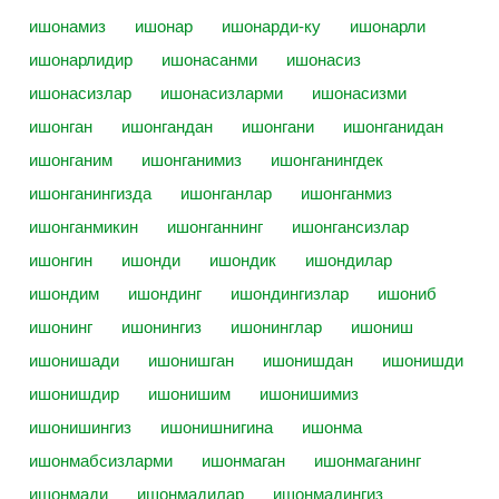
ишонамиз
ишонар
ишонарди-ку
ишонарли
ишонарлидир
ишонасанми
ишонасиз
ишонасизлар
ишонасизларми
ишонасизми
ишонган
ишонгандан
ишонгани
ишонганидан
ишонганим
ишонганимиз
ишонганингдек
ишонганингизда
ишонганлар
ишонганмиз
ишонганмикин
ишонганнинг
ишонгансизлар
ишонгин
ишонди
ишондик
ишондилар
ишондим
ишондинг
ишондингизлар
ишониб
ишонинг
ишонингиз
ишонинглар
ишониш
ишонишади
ишонишган
ишонишдан
ишонишди
ишонишдир
ишонишим
ишонишимиз
ишонишингиз
ишонишнигина
ишонма
ишонмабсизларми
ишонмаган
ишонмаганинг
ишонмади
ишонмадилар
ишонмадингиз