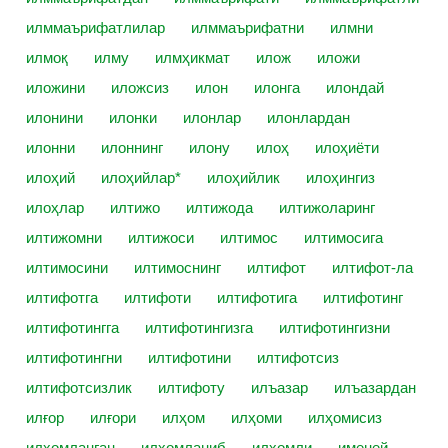
илммаърифатлилар
илммаърифатни
илмни
илмоқ
илму
илмҳикмат
илож
иложи
иложини
иложсиз
илон
илонга
илондай
илонини
илонки
илонлар
илонлардан
илонни
илоннинг
илону
илоҳ
илоҳиёти
илоҳий
илоҳийлар*
илоҳийлик
илоҳингиз
илоҳлар
илтижо
илтижода
илтижоларинг
илтижомни
илтижоси
илтимос
илтимосига
илтимосини
илтимоснинг
илтифот
илтифот-ла
илтифотга
илтифоти
илтифотига
илтифотинг
илтифотингга
илтифотингизга
илтифотингизни
илтифотингни
илтифотини
илтифотсиз
илтифотсизлик
илтифоту
илъазар
илъазардан
илғор
илғори
илҳом
илҳоми
илҳомисиз
илҳомланган
илҳомланиб
илҳомли
именей