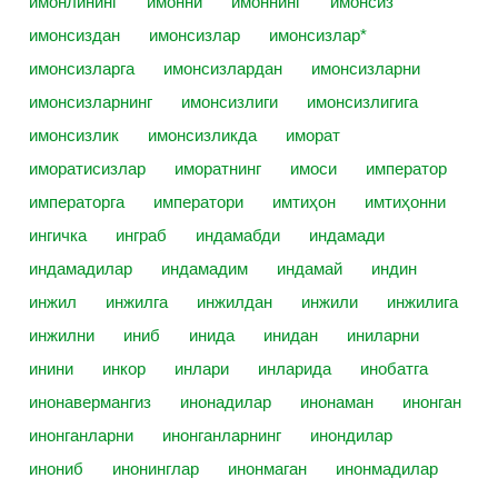
имонлининг
имонни
имоннинг
имонсиз
имонсиздан
имонсизлар
имонсизлар*
имонсизларга
имонсизлардан
имонсизларни
имонсизларнинг
имонсизлиги
имонсизлигига
имонсизлик
имонсизликда
иморат
иморатисизлар
иморатнинг
имоси
император
императорга
императори
имтиҳон
имтиҳонни
ингичка
инграб
индамабди
индамади
индамадилар
индамадим
индамай
индин
инжил
инжилга
инжилдан
инжили
инжилига
инжилни
иниб
инида
инидан
иниларни
инини
инкор
инлари
инларида
инобатга
инонавермангиз
инонадилар
инонаман
инонган
инонганларни
инонганларнинг
инондилар
инониб
инонинглар
инонмаган
инонмадилар