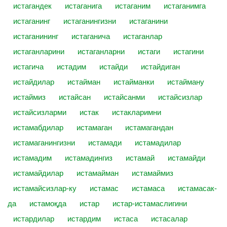
истагандек
истаганига
истаганим
истаганимга
истаганинг
истаганингизни
истаганини
истаганининг
истаганича
истаганлар
истаганларини
истаганларни
истаги
истагини
истагича
истадим
истайди
истайдиган
истайдилар
истайман
истайманки
истайману
истаймиз
истайсан
истайсанми
истайсизлар
истайсизларми
истак
истакларимни
истамабдилар
истамаган
истамагандан
истамаганингизни
истамади
истамадилар
истамадим
истамадингиз
истамай
истамайди
истамайдилар
истамайман
истамаймиз
истамайсизлар-ку
истамас
истамаса
истамасак-
да
истамоқда
истар
истар-истамаслигини
истардилар
истардим
истаса
истасалар