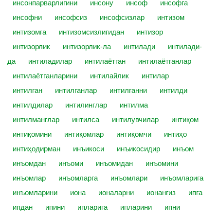
инсонпарварлигини
инсону
инсоф
инсофга
инсофни
инсофсиз
инсофсизлар
интизом
интизомга
интизомсизлигидан
интизор
интизорлик
интизорлик-ла
интилади
интилади-
да
интиладилар
интилаётган
интилаётганлар
интилаётганларини
интилайлик
интилар
интилган
интилганлар
интилганни
интилди
интилдилар
интилинглар
интилма
интилманглар
интилса
интилувчилар
интиқом
интиқомини
интиқомлар
интиқомчи
интиҳо
интиҳодирман
инъикоси
инъикосидир
инъом
инъомдан
инъоми
инъомидан
инъомини
инъомлар
инъомларга
инъомлари
инъомларига
инъомларини
иона
ионаларни
ионангиз
ипга
ипдан
ипини
ипларига
ипларини
ипни