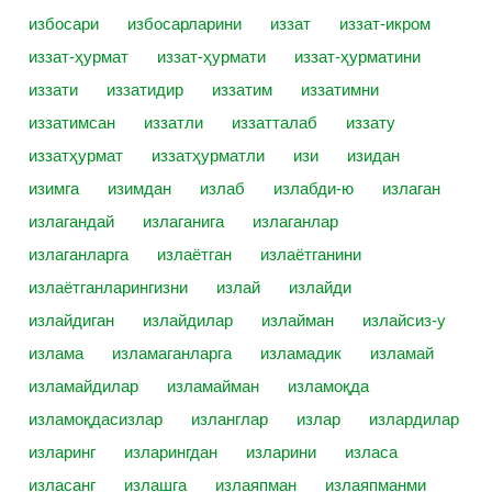
избосари
избосарларини
иззат
иззат-икром
иззат-ҳурмат
иззат-ҳурмати
иззат-ҳурматини
иззати
иззатидир
иззатим
иззатимни
иззатимсан
иззатли
иззатталаб
иззату
иззатҳурмат
иззатҳурматли
изи
изидан
изимга
изимдан
излаб
излабди-ю
излаган
излагандай
излаганига
излаганлар
излаганларга
излаётган
излаётганини
излаётганларингизни
излай
излайди
излайдиган
излайдилар
излайман
излайсиз-у
излама
изламаганларга
изламадик
изламай
изламайдилар
изламайман
изламоқда
изламоқдасизлар
изланглар
излар
излардилар
изларинг
изларингдан
изларини
изласа
изласанг
излашга
излаяпман
излаяпманми