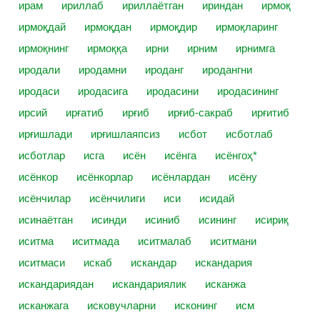
ирам
ириллаб
ириллаётган
ириндан
ирмоқ
ирмоқдай
ирмоқдан
ирмоқдир
ирмоқларинг
ирмоқнинг
ирмоққа
ирни
ирним
ирнимга
иродали
иродамни
ироданг
иродангни
иродаси
иродасига
иродасини
иродасининг
ирсий
ирғатиб
ирғиб
ирғиб-сакраб
ирғитиб
ирғишлади
ирғишлаяпсиз
исбот
исботлаб
исботлар
исга
исён
исёнга
исёнгоҳ*
исёнкор
исёнкорлар
исёнлардан
исёну
исёнчилар
исёнчилиги
иси
исидай
исинаётган
исинди
исиниб
исининг
исириқ
иситма
иситмада
иситмалаб
иситмани
иситмаси
искаб
искандар
искандария
искандариядан
искандариялик
исканжа
исканжага
исковучларни
исконинг
исм