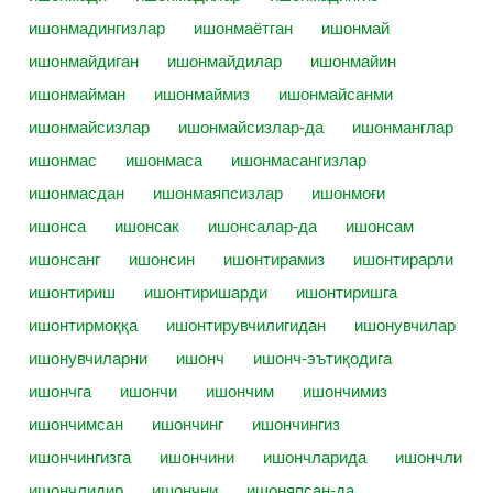
ишонмадингизлар
ишонмаётган
ишонмай
ишонмайдиган
ишонмайдилар
ишонмайин
ишонмайман
ишонмаймиз
ишонмайсанми
ишонмайсизлар
ишонмайсизлар-да
ишонманглар
ишонмас
ишонмаса
ишонмасангизлар
ишонмасдан
ишонмаяпсизлар
ишонмоғи
ишонса
ишонсак
ишонсалар-да
ишонсам
ишонсанг
ишонсин
ишонтирамиз
ишонтирарли
ишонтириш
ишонтиришарди
ишонтиришга
ишонтирмоққа
ишонтирувчилигидан
ишонувчилар
ишонувчиларни
ишонч
ишонч-эътиқодига
ишончга
ишончи
ишончим
ишончимиз
ишончимсан
ишончинг
ишончингиз
ишончингизга
ишончини
ишончларида
ишончли
ишончлидир
ишончни
ишоняпсан-да