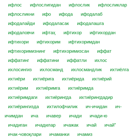
ифлос
ифлослигидан
ифлослик
ифлосликлар
ифлосликни
ифо
ифода
ифодалаб
ифодалайди
ифодаласак
ифодалашга
ифодаловчи
ифтаҳ
ифтихор
ифтихордан
ифтихори
ифтихорим
ифтихоримдан
ифтихоримизнинг
ифтихоримизсан
иффат
иффатинг
иффатини
иффатли
ихлос
ихлосингиз
ихлосманд
ихлосмандлик
ихтиёлга
ихтиёри
ихтиёрига
ихтиёрида
ихтиёрий
ихтиёрим
ихтиёримга
ихтиёримда
ихтиёримдаги
ихтиёрингда
ихтиёрингдадир
ихтиёрингизда
ихтилофчилик
ич-ичидан
ич-
ичимдан
ича
ичавер
ичади
ичади-ю
ичадиган
ичадилар
ичажак
ичай
ичай”
ичак-човоқлари
ичаманки
ичамиз