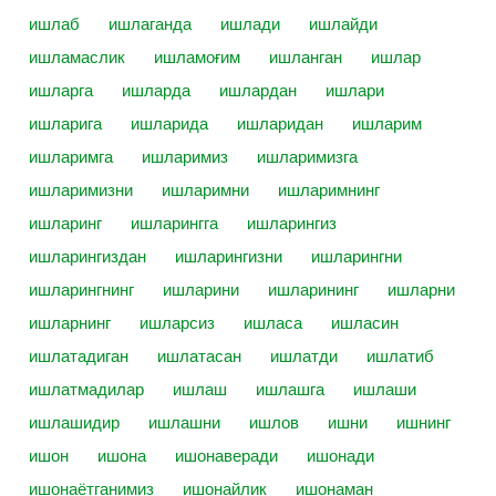
ишлаб
ишлаганда
ишлади
ишлайди
ишламаслик
ишламоғим
ишланган
ишлар
ишларга
ишларда
ишлардан
ишлари
ишларига
ишларида
ишларидан
ишларим
ишларимга
ишларимиз
ишларимизга
ишларимизни
ишларимни
ишларимнинг
ишларинг
ишларингга
ишларингиз
ишларингиздан
ишларингизни
ишларингни
ишларингнинг
ишларини
ишларининг
ишларни
ишларнинг
ишларсиз
ишласа
ишласин
ишлатадиган
ишлатасан
ишлатди
ишлатиб
ишлатмадилар
ишлаш
ишлашга
ишлаши
ишлашидир
ишлашни
ишлов
ишни
ишнинг
ишон
ишона
ишонаверади
ишонади
ишонаётганимиз
ишонайлик
ишонаман