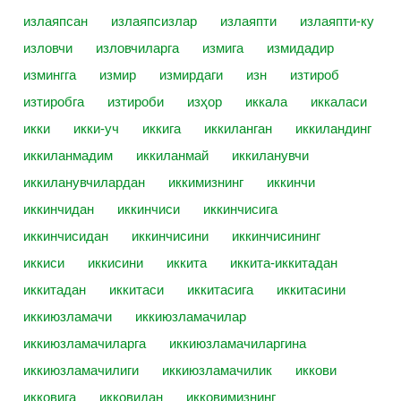
излаяпсан
излаяпсизлар
излаяпти
излаяпти-ку
изловчи
изловчиларга
измига
измидадир
измингга
измир
измирдаги
изн
изтироб
изтиробга
изтироби
изҳор
иккала
иккаласи
икки
икки-уч
иккига
иккиланган
иккиландинг
иккиланмадим
иккиланмай
иккиланувчи
иккиланувчилардан
иккимизнинг
иккинчи
иккинчидан
иккинчиси
иккинчисига
иккинчисидан
иккинчисини
иккинчисининг
иккиси
иккисини
иккита
иккита-иккитадан
иккитадан
иккитаси
иккитасига
иккитасини
иккиюзламачи
иккиюзламачилар
иккиюзламачиларга
иккиюзламачиларгина
иккиюзламачилиги
иккиюзламачилик
иккови
икковига
икковидан
икковимизнинг