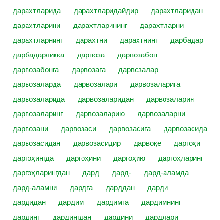
дарахтларида
дарахтларидайдир
дарахтларидан
дарахтларини
дарахтларининг
дарахтларни
дарахтларнинг
дарахтни
дарахтнинг
дарбадар
дарбадарликка
дарвоза
дарвозабон
дарвозабонга
дарвозага
дарвозалар
дарвозаларда
дарвозалари
дарвозаларига
дарвозаларида
дарвозаларидан
дарвозаларин
дарвозаларинг
дарвозаларию
дарвозаларни
дарвозани
дарвозаси
дарвозасига
дарвозасида
дарвозасидан
дарвозасидир
дарвоқе
даргоҳи
даргоҳингда
даргоҳини
даргоҳию
даргоҳларинг
даргоҳларингдан
дард
дард-
дард-аламда
дард-аламни
дардга
дарддан
дарди
дардидан
дардим
дардимга
дардимнинг
дардинг
дардингдан
дардини
дардлари