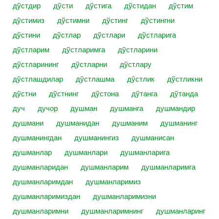
дўстдир
дўсти
дўстига
дўстидан
дўстим
дўстимиз
дўстимни
дўстинг
дўстингни
дўстини
дўстлар
дўстлари
дўстларига
дўстларим
дўстларимга
дўстларини
дўстларининг
дўстларни
дўстлару
дўстлашдилар
дўстлашма
дўстлик
дўстликни
дўстни
дўстнинг
дўстона
дўтанга
дўтанда
дуч
дучор
душман
душманга
душмандир
душмани
душманидан
душманим
душманинг
душманингдан
душманингиз
душманисан
душманлар
душманлари
душманларига
душманларидан
душманларим
душманларимга
душманларимдан
душманларимиз
душманларимиздан
душманларимизни
душманларимни
душманларимнинг
душманларинг