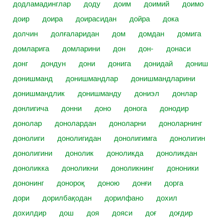
додламадинглар
доду
доим
доимий
доимо
доир
доира
доирасидан
дойра
дока
долчин
долғаларидан
дом
домдан
домига
домларига
домларини
дон
дон-
донаси
донг
дондун
дони
донига
донидай
дониш
донишманд
донишмандлар
донишмандларини
донишмандлик
донишманду
дониэл
донлар
донлигича
донни
доно
донога
донодир
донолар
донолардан
доноларни
доноларнинг
донолиги
донолигидан
донолигимга
донолигин
донолигини
донолик
доноликда
доноликдан
доноликка
доноликни
доноликнинг
дононики
дононинг
донороқ
доною
донғи
дорга
дори
дорилбақодан
дорилфано
дохил
дохилдир
дош
доя
дояси
доғ
доғдир