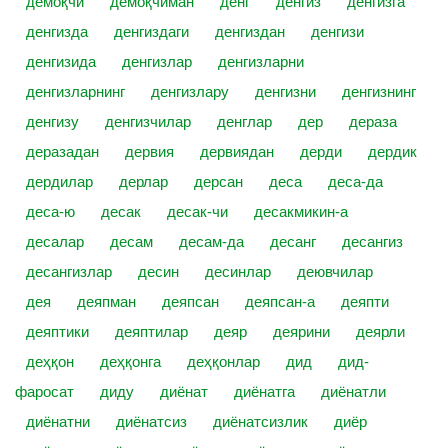
демоқчи
демоқчиман
денг
денгиз
денгизга
денгизда
денгиздаги
денгиздан
денгизи
денгизида
денгизлар
денгизларни
денгизларнинг
денгизлару
денгизни
денгизнинг
денгизу
денгизчилар
денглар
дер
дераза
деразадан
дервия
дервиядан
дерди
дердик
дердилар
дерлар
дерсан
деса
деса-да
деса-ю
десак
десак-чи
десакмикин-а
десалар
десам
десам-да
десанг
десангиз
десангизлар
десин
десинлар
деювчилар
дея
деяпман
деяпсан
деяпсан-а
деяпти
деяптики
деяптилар
деяр
деярини
деярли
деҳқон
деҳқонга
деҳқонлар
дид
дид-
фаросат
диду
диёнат
диёнатга
диёнатли
диёнатни
диёнатсиз
диёнатсизлик
диёр