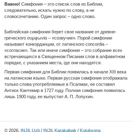
Важно!
Симфония – это список слов из Библии,
следовательно, искать нужно по слову, а не
словосочетанию. Один запрос – одно слово.
Библейская симфония берет свое название от древне-
греческого συμφωνία – «созвучие». Порой симфонии
называют конкорданции, от латинского concordia –
«согласие». Так или иначе симфония – это собрание всех
встречающихся в Священном Писании слов в алфавитном
порядке, с указанием места, где они находятся.
Первая симфония для Библии появилась в начале XIII века
на латинском языке. Первая русская симфония отображала
только слова употребляемые в Псалмах, ее составил
Антиох Кантемир в 1727 году. Полная симфония появилась
лишь 1900 году, ее выпустил А. П. Лопухин.
© 2026,
INJIL Uzb
/
INJIL Karakalpak
/
Kutubxona