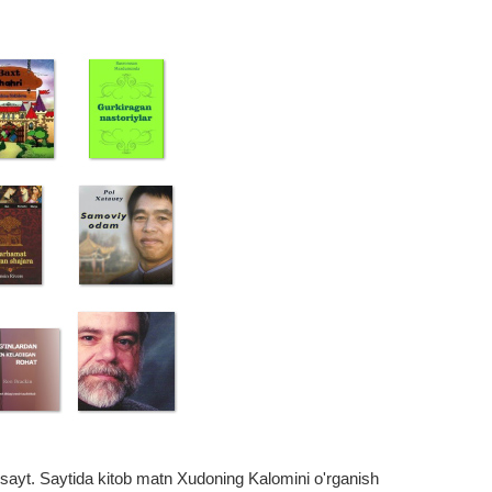
sayt. Saytida kitob matn Xudoning Kalomini o'rganish