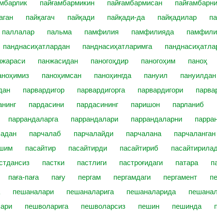
амбарлик
пайғамбармикин
пайғамбармисан
пайғамбарн
аган
пайқагач
пайқади
пайқади-да
пайқадилар
п
паллалар
пальма
памфилия
памфилияда
памфили
панднасиҳатлардан
панднасиҳатларимга
панднасиҳатла
нжараси
панжасидан
паногоҳдир
паногоҳим
паноҳ
аноҳимиз
паноҳимсан
паноҳингда
пануил
пануилдан
дан
парвардигор
парвардигорга
парвардигори
парва
анинг
пардасини
пардасининг
паришон
парланиб
паррандаларга
паррандалари
паррандаларни
парра
чадан
парчалаб
парчалайди
парчалана
парчаланган
шим
пасайтир
пасайтирди
пасайтириб
пасайтирила
стдансиз
пастки
пастлиги
пастроғидаги
патара
п
паға-паға
пағу
пергам
пергамдаги
пергамент
пе
пешаналари
пешаналарига
пешаналарида
пешанал
ари
пешволарига
пешволарсиз
пешин
пешинда