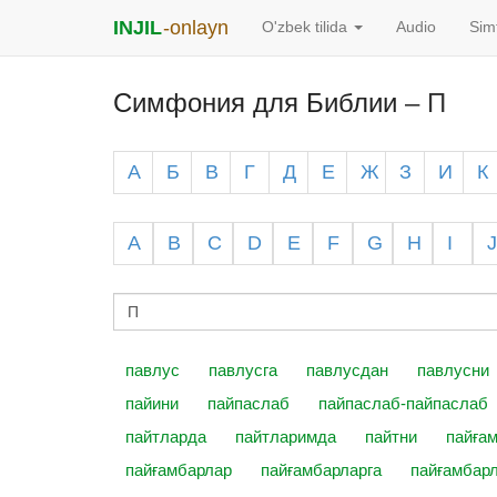
INJIL
-onlayn
O'zbek tilida
Audio
Sim
Симфония для Библии
– П
А
Б
В
Г
Д
Е
Ж
З
И
К
A
B
C
D
E
F
G
H
I
J
павлус
павлусга
павлусдан
павлусни
пайини
пайпаслаб
пайпаслаб-пайпаслаб
пайтларда
пайтларимда
пайтни
пайға
пайғамбарлар
пайғамбарларга
пайғамбар