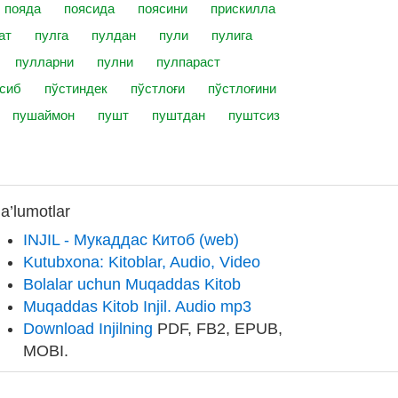
пояда
поясида
поясини
прискилла
ат
пулга
пулдан
пули
пулига
пулларни
пулни
пулпараст
сиб
пўстиндек
пўстлоғи
пўстлоғини
пушаймон
пушт
пуштдан
пуштсиз
a’lumotlar
INJIL - Мукаддас Китоб (web)
Kutubxona: Kitoblar, Audio, Video
Bolalar uchun Muqaddas Kitob
Muqaddas Kitob Injil. Audio mp3
Download Injilning
PDF, FB2, EPUB,
MOBI.