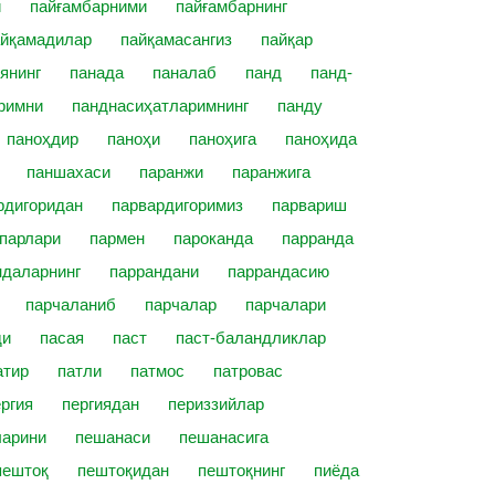
и
пайғамбарними
пайғамбарнинг
айқамадилар
пайқамасангиз
пайқар
янинг
панада
паналаб
панд
панд-
римни
панднасиҳатларимнинг
панду
паноҳдир
паноҳи
паноҳига
паноҳида
паншахаси
паранжи
паранжига
рдигоридан
парвардигоримиз
парвариш
парлари
пармен
пароканда
парранда
ндаларнинг
паррандани
паррандасию
парчаланиб
парчалар
парчалари
ди
пасая
паст
паст-баландликлар
атир
патли
патмос
патровас
ргия
пергиядан
периззийлар
арини
пешанаси
пешанасига
пештоқ
пештоқидан
пештоқнинг
пиёда