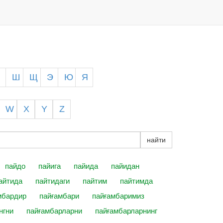
Ч
Ш
Щ
Э
Ю
Я
W
X
Y
Z
найти
пайдо
пайига
пайида
пайидан
айтида
пайтидаги
пайтим
пайтимда
мбардир
пайғамбари
пайғамбаримиз
нгни
пайғамбарларни
пайғамбарларнинг