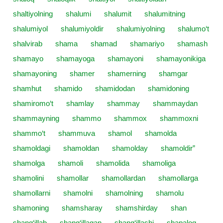
shaltiyolning
shalumi
shalumit
shalumitning
shalumiyol
shalumiyoldir
shalumiyolning
shalumo‘t
shalvirab
shama
shamad
shamariyo
shamash
shamayo
shamayoga
shamayoni
shamayonikiga
shamayoning
shamer
shamerning
shamgar
shamhut
shamido
shamidodan
shamidoning
shamiromo‘t
shamlay
shammay
shammaydan
shammayning
shammo
shammox
shammoxni
shammo‘t
shammuva
shamol
shamolda
shamoldagi
shamoldan
shamolday
shamoldir”
shamolga
shamoli
shamolida
shamoliga
shamolini
shamollar
shamollardan
shamollarga
shamollarni
shamolni
shamolning
shamolu
shamoning
shamsharay
shamshirday
shan
shang‘illab
shang‘illagan
shang‘illashi
shapaloq