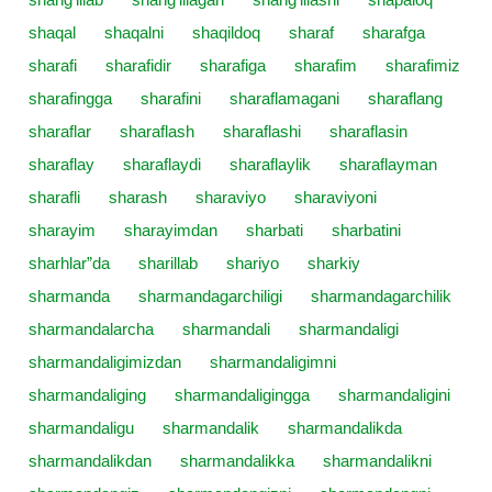
shaqal
shaqalni
shaqildoq
sharaf
sharafga
sharafi
sharafidir
sharafiga
sharafim
sharafimiz
sharafingga
sharafini
sharaflamagani
sharaflang
sharaflar
sharaflash
sharaflashi
sharaflasin
sharaflay
sharaflaydi
sharaflaylik
sharaflayman
sharafli
sharash
sharaviyo
sharaviyoni
sharayim
sharayimdan
sharbati
sharbatini
sharhlar”da
sharillab
shariyo
sharkiy
sharmanda
sharmandagarchiligi
sharmandagarchilik
sharmandalarcha
sharmandali
sharmandaligi
sharmandaligimizdan
sharmandaligimni
sharmandaliging
sharmandaligingga
sharmandaligini
sharmandaligu
sharmandalik
sharmandalikda
sharmandalikdan
sharmandalikka
sharmandalikni