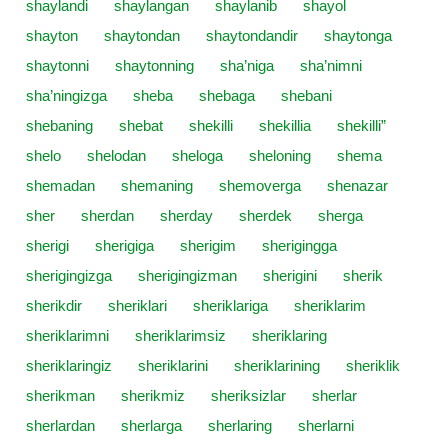
shaylandi
shaylangan
shaylanib
shayol
shayton
shaytondan
shaytondandir
shaytonga
shaytonni
shaytonning
sha’niga
sha’nimni
sha’ningizga
sheba
shebaga
shebani
shebaning
shebat
shekilli
shekillia
shekilli”
shelo
shelodan
sheloga
sheloning
shema
shemadan
shemaning
shemoverga
shenazar
sher
sherdan
sherday
sherdek
sherga
sherigi
sherigiga
sherigim
sherigingga
sherigingizga
sherigingizman
sherigini
sherik
sherikdir
sheriklari
sheriklariga
sheriklarim
sheriklarimni
sheriklarimsiz
sheriklaring
sheriklaringiz
sheriklarini
sheriklarining
sheriklik
sherikman
sherikmiz
sheriksizlar
sherlar
sherlardan
sherlarga
sherlaring
sherlarni