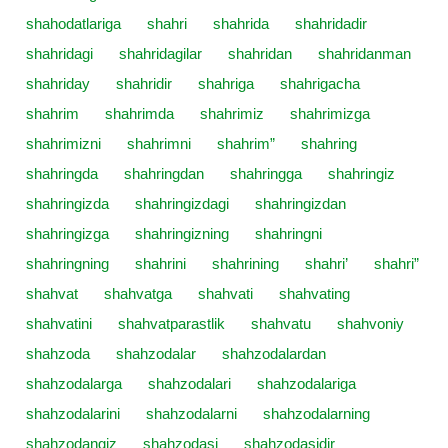
shahodatlariga
shahri
shahrida
shahridadir
shahridagi
shahridagilar
shahridan
shahridanman
shahriday
shahridir
shahriga
shahrigacha
shahrim
shahrimda
shahrimiz
shahrimizga
shahrimizni
shahrimni
shahrim”
shahring
shahringda
shahringdan
shahringga
shahringiz
shahringizda
shahringizdagi
shahringizdan
shahringizga
shahringizning
shahringni
shahringning
shahrini
shahrining
shahri’
shahri”
shahvat
shahvatga
shahvati
shahvating
shahvatini
shahvatparastlik
shahvatu
shahvoniy
shahzoda
shahzodalar
shahzodalardan
shahzodalarga
shahzodalari
shahzodalariga
shahzodalarini
shahzodalarni
shahzodalarning
shahzodangiz
shahzodasi
shahzodasidir