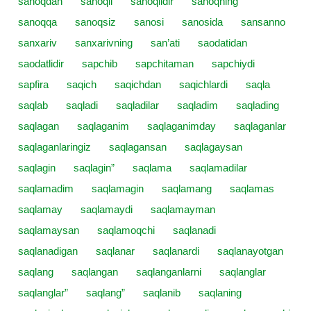
sanoqdan
sanoqli
sanoqlidir
sanoqning
sanoqqa
sanoqsiz
sanosi
sanosida
sansanno
sanxariv
sanxarivning
san’ati
saodatidan
saodatlidir
sapchib
sapchitaman
sapchiydi
sapfira
saqich
saqichdan
saqichlardi
saqla
saqlab
saqladi
saqladilar
saqladim
saqlading
saqlagan
saqlaganim
saqlaganimday
saqlaganlar
saqlaganlaringiz
saqlagansan
saqlagaysan
saqlagin
saqlagin”
saqlama
saqlamadilar
saqlamadim
saqlamagin
saqlamang
saqlamas
saqlamay
saqlamaydi
saqlamayman
saqlamaysan
saqlamoqchi
saqlanadi
saqlanadigan
saqlanar
saqlanardi
saqlanayotgan
saqlang
saqlangan
saqlanganlarni
saqlanglar
saqlanglar”
saqlang”
saqlanib
saqlaning