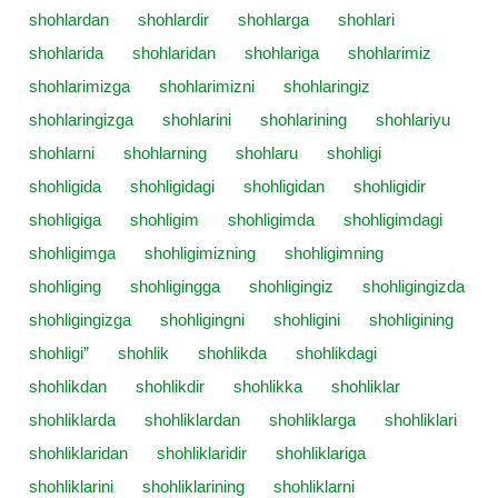
shohlardan
shohlardir
shohlarga
shohlari
shohlarida
shohlaridan
shohlariga
shohlarimiz
shohlarimizga
shohlarimizni
shohlaringiz
shohlaringizga
shohlarini
shohlarining
shohlariyu
shohlarni
shohlarning
shohlaru
shohligi
shohligida
shohligidagi
shohligidan
shohligidir
shohligiga
shohligim
shohligimda
shohligimdagi
shohligimga
shohligimizning
shohligimning
shohliging
shohligingga
shohligingiz
shohligingizda
shohligingizga
shohligingni
shohligini
shohligining
shohligi”
shohlik
shohlikda
shohlikdagi
shohlikdan
shohlikdir
shohlikka
shohliklar
shohliklarda
shohliklardan
shohliklarga
shohliklari
shohliklaridan
shohliklaridir
shohliklariga
shohliklarini
shohliklarining
shohliklarni