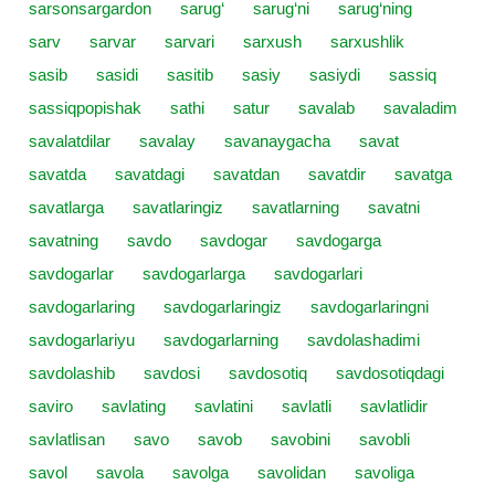
sarsonsargardon
sarug‘
sarug‘ni
sarug‘ning
sarv
sarvar
sarvari
sarxush
sarxushlik
sasib
sasidi
sasitib
sasiy
sasiydi
sassiq
sassiqpopishak
sathi
satur
savalab
savaladim
savalatdilar
savalay
savanaygacha
savat
savatda
savatdagi
savatdan
savatdir
savatga
savatlarga
savatlaringiz
savatlarning
savatni
savatning
savdo
savdogar
savdogarga
savdogarlar
savdogarlarga
savdogarlari
savdogarlaring
savdogarlaringiz
savdogarlaringni
savdogarlariyu
savdogarlarning
savdolashadimi
savdolashib
savdosi
savdosotiq
savdosotiqdagi
saviro
savlating
savlatini
savlatli
savlatlidir
savlatlisan
savo
savob
savobini
savobli
savol
savola
savolga
savolidan
savoliga