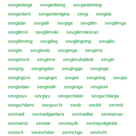
sevganlarga
sevganlaring
sevganlarining
sevganlarni
sevganlarnigina
sevgi
sevgida
sevgidan
sevgidir
sevgiga
sevgilim
sevgilimga
sevgilimni
sevgilimniki
sevgilimnikiman
sevgilimning
sevgiling
sevgilingning
sevgilisi
sevgim
sevgimda
sevgimga
sevgimiz
sevgimizni
sevgimni
sevgimuhabbat
sevgin
sevging
sevgingdan
sevgingga
sevgingiz
sevgingizni
sevgingni
sevgini
sevgining
sevgisi
sevgisidan
sevgisidir
sevgisiga
sevgisini
sevgisiyu
sevgiyu
sevguchidan
sevguchilarga
sevguchilarni
sevguvchi
sevib
sevikli
sevimli
sevinadi
sevinadiganlarni
sevinadilar
sevinaman
sevinamiz
sevinar
sevinaylik
sevinayotganlar
sevinch
sevinchdan
sevinchga
sevinchi