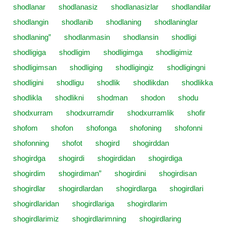
shodlanar
shodlanasiz
shodlanasizlar
shodlandilar
shodlangin
shodlanib
shodlaning
shodlaninglar
shodlaning”
shodlanmasin
shodlansin
shodligi
shodligiga
shodligim
shodligimga
shodligimiz
shodligimsan
shodliging
shodligingiz
shodligingni
shodligini
shodligu
shodlik
shodlikdan
shodlikka
shodlikla
shodlikni
shodman
shodon
shodu
shodxurram
shodxurramdir
shodxurramlik
shofir
shofom
shofon
shofonga
shofoning
shofonni
shofonning
shofot
shogird
shogirddan
shogirdga
shogirdi
shogirdidan
shogirdiga
shogirdim
shogirdiman”
shogirdini
shogirdisan
shogirdlar
shogirdlardan
shogirdlarga
shogirdlari
shogirdlaridan
shogirdlariga
shogirdlarim
shogirdlarimiz
shogirdlarimning
shogirdlaring