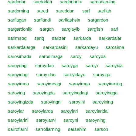
sardorlar
sardorlari
sardorlarini
sardorlarning
sardorning
sared
sareddan
sarf
sarflab
sarflagan
sarflandi
sarflashsin
sargardon
sargardonlik
sargon
sarg‘ayib
sarg‘ish
sari
sarimsoq
sariq
sarizar
sarkarda
sarkardalar
sarkardalarga
sarkardasini
sarkardayu
sarosima
sarosimada
sarosimaga
saroy
saroyda
saroydagi
saroydan
saroyga
saroyi
saroyida
saroyidagi
saroyidan
saroyidayu
saroyiga
saroyimda
saroyimdagi
saroyimga
saroyimning
saroying
saroyingda
saroyingdagi
saroyingga
saroyingizda
saroyingni
saroyini
saroyining
saroylar
saroylarda
saroylari
saroylarida
saroylarini
saroylarni
saroyni
saroyning
sarroflarni
sarroflarning
sarsahim
sarson