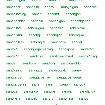
sanashni
sanasini
sanay
sanaydigan
sanballat
sanballatning
sanch
sanchdi
sanchgan
sanchganlar
sanchib
sanchigan
sanchiganga
sanchiladi
sanchilgan
sanchilib
sanchiqlar
sanchishdi
sanchqi
sanchqiga
sanchqilar
sanchqilarni
sanchqini
sanchqisi
sandal
sandig‘i
sandig‘iegamizning
sandig‘iga
sandig‘im
sandig‘imni
sandig‘ini
sandig‘inidovud
sandig‘ining
sandiq
sandiqda
sandiqni
sandiqniichki
sandiqning
sandiqqa
sandiroqlab
sanex
sangtarosh
sangtaroshlar
sangtaroshlarga
sangtaroshni
sanir
sanir”
sano
sanoda
sanoga
sanog‘iga
sanolar
sanolari
sanolariga
sanolarni
sanolik
sanoni
sanoning
sanoq