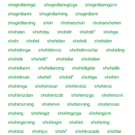
shogirdlaringiz
shogirdlaringizga
shogirdlaringizni
shogirdlarini
shogirdlarining
shogirdlarni
shogirdlarning
shoh
shohanshoh
shohanshohim
shohdan
shohday
shohdir
shohdir”
shohga
shohi
shohid
shohidan
shohidi
shohidim
shohidimga
shohidimsiz
shohidimsizlar
shohiding
shohidir
shohidir”
shohidlar
shohidlari
shohidlarim
shohidlarning
shohidligida
shohidlik
shohidman
shohid’
shohid”
shohiga
shohim
shohimga
shohimisan
shohimisiz
shohimiz
shohimizdan
shohimizdir
shohimizga
shohimizni
shohimizning
shohimni
shohimning
shohimsan
shohing
shohingiz
shohingizga
shohingizni
shohingizning
shohingni
shohini
shohining
shohisiz
shohiyu
shohi”
shohkosada
shohlar