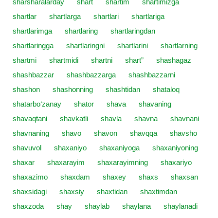
sharsharalarday
shart
shartim
shartimizga
shartlar
shartlarga
shartlari
shartlariga
shartlarimga
shartlaring
shartlaringdan
shartlaringga
shartlaringni
shartlarini
shartlarning
shartmi
shartmidi
shartni
shart”
shashagaz
shashbazzar
shashbazzarga
shashbazzarni
shashon
shashonning
shashtidan
shataloq
shatarbo‘zanay
shator
shava
shavaning
shavaqtani
shavkatli
shavla
shavna
shavnani
shavnaning
shavo
shavon
shavqqa
shavsho
shavuvol
shaxaniyo
shaxaniyoga
shaxaniyoning
shaxar
shaxarayim
shaxarayimning
shaxariyo
shaxazimo
shaxdam
shaxey
shaxs
shaxsan
shaxsidagi
shaxsiy
shaxtidan
shaxtimdan
shaxzoda
shay
shaylab
shaylana
shaylanadi