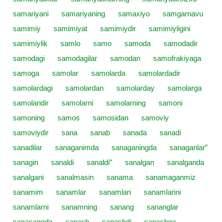
samariyani
samariyaning
samaxiyo
samgarnavu
samimiy
samimiyat
samimiydir
samimiyligini
samimiylik
samlo
samo
samoda
samodadir
samodagi
samodagilar
samodan
samofrakiyaga
samoga
samolar
samolarda
samolardadir
samolardagi
samolardan
samolarday
samolarga
samolaridir
samolarni
samolarning
samoni
samoning
samos
samosidan
samoviy
samoviydir
sana
sanab
sanada
sanadi
sanadilar
sanaganimda
sanaganingda
sanaganlar”
sanagin
sanaldi
sanaldi”
sanalgan
sanalganda
sanalgani
sanalmasin
sanama
sanamaganmiz
sanamim
sanamlar
sanamlari
sanamlarini
sanamlarni
sanamning
sanang
sananglar
sanasangda
sanash
sanashdi
sanashga