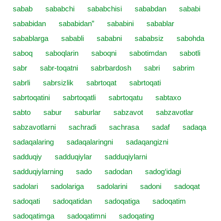
sabab
sababchi
sababchisi
sababdan
sababi
sababidan
sababidan”
sababini
sabablar
sabablarga
sababli
sababni
sababsiz
sabohda
saboq
saboqlarin
saboqni
sabotimdan
sabotli
sabr
sabr-toqatni
sabrbardosh
sabri
sabrim
sabrli
sabrsizlik
sabrtoqat
sabrtoqati
sabrtoqatini
sabrtoqatli
sabrtoqatu
sabtaxo
sabto
sabur
saburlar
sabzavot
sabzavotlar
sabzavotlarni
sachradi
sachrasa
sadaf
sadaqa
sadaqalaring
sadaqalaringni
sadaqangizni
sadduqiy
sadduqiylar
sadduqiylarni
sadduqiylarning
sado
sadodan
sadog‘idagi
sadolari
sadolariga
sadolarini
sadoni
sadoqat
sadoqati
sadoqatidan
sadoqatiga
sadoqatim
sadoqatimga
sadoqatimni
sadoqating