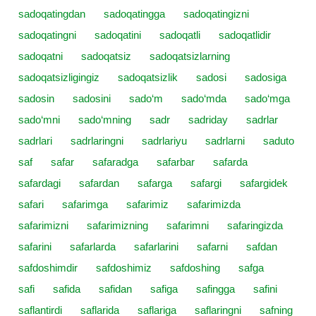
sadoqatingdan
sadoqatingga
sadoqatingizni
sadoqatingni
sadoqatini
sadoqatli
sadoqatlidir
sadoqatni
sadoqatsiz
sadoqatsizlarning
sadoqatsizligingiz
sadoqatsizlik
sadosi
sadosiga
sadosin
sadosini
sado‘m
sado‘mda
sado‘mga
sado‘mni
sado‘mning
sadr
sadriday
sadrlar
sadrlari
sadrlaringni
sadrlariyu
sadrlarni
saduto
saf
safar
safaradga
safarbar
safarda
safardagi
safardan
safarga
safargi
safargidek
safari
safarimga
safarimiz
safarimizda
safarimizni
safarimizning
safarimni
safaringizda
safarini
safarlarda
safarlarini
safarni
safdan
safdoshimdir
safdoshimiz
safdoshing
safga
safi
safida
safidan
safiga
safingga
safini
saflantirdi
saflarida
saflariga
saflaringni
safning