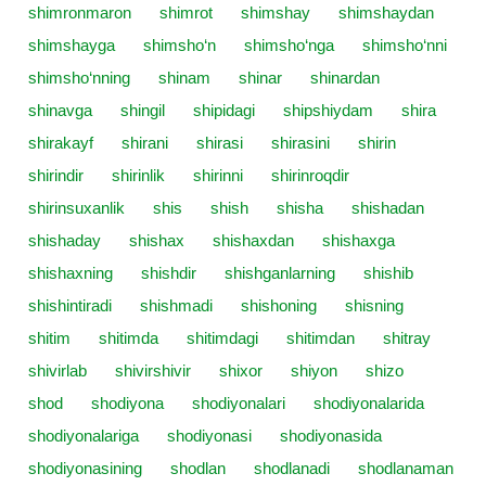
shimronmaron
shimrot
shimshay
shimshaydan
shimshayga
shimsho‘n
shimsho‘nga
shimsho‘nni
shimsho‘nning
shinam
shinar
shinardan
shinavga
shingil
shipidagi
shipshiydam
shira
shirakayf
shirani
shirasi
shirasini
shirin
shirindir
shirinlik
shirinni
shirinroqdir
shirinsuxanlik
shis
shish
shisha
shishadan
shishaday
shishax
shishaxdan
shishaxga
shishaxning
shishdir
shishganlarning
shishib
shishintiradi
shishmadi
shishoning
shisning
shitim
shitimda
shitimdagi
shitimdan
shitray
shivirlab
shivirshivir
shixor
shiyon
shizo
shod
shodiyona
shodiyonalari
shodiyonalarida
shodiyonalariga
shodiyonasi
shodiyonasida
shodiyonasining
shodlan
shodlanadi
shodlanaman