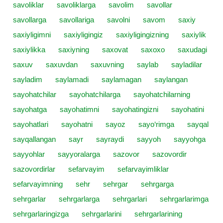
savoliklar
savoliklarga
savolim
savollar
savollarga
savollariga
savolni
savom
saxiy
saxiyligimni
saxiyligingiz
saxiyligingizning
saxiylik
saxiylikka
saxiyning
saxovat
saxoxo
saxudagi
saxuv
saxuvdan
saxuvning
saylab
sayladilar
sayladim
saylamadi
saylamagan
saylangan
sayohatchilar
sayohatchilarga
sayohatchilarning
sayohatga
sayohatimni
sayohatingizni
sayohatini
sayohatlari
sayohatni
sayoz
sayo‘rimga
sayqal
sayqallangan
sayr
sayraydi
sayyoh
sayyohga
sayyohlar
sayyoralarga
sazovor
sazovordir
sazovordirlar
sefarvayim
sefarvayimliklar
sefarvayimning
sehr
sehrgar
sehrgarga
sehrgarlar
sehrgarlarga
sehrgarlari
sehrgarlarimga
sehrgarlaringizga
sehrgarlarini
sehrgarlarining