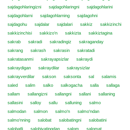
sajdagohlaringizni
sajdagohlaringni
sajdagohlarini
sajdagohlarni
sajdagohlarning
sajdagohni
sajdagohu
sajdalar
sajdalari
sakkiz
sakkizinchi
sakkizinchisi
sakkizo‘n
sakkizta
sakkiztagina
sakrab
sakradi
sakradingiz
sakraganday
sakrang
sakrash
sakrasin
sakratadi
sakratasanmi
sakrayapsizlar
sakraydi
sakraydigan
sakraydilar
sakraysizlar
sakrayverdilar
sakson
saksonta
sal
salamis
saled
salim
salko
salkogacha
salla
sallaga
sallam
sallangizni
sallangni
sallani
sallaning
sallasini
salloy
sallu
salluning
salmo
salmodan
salmon
salmo‘n
salmo‘ndan
salmo‘nning
salobat
salobatingni
salobatini
salobatli
salohiyatingdan
salom
salomat