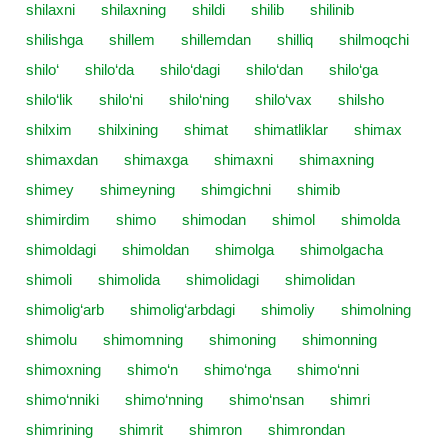
shilaxni
shilaxning
shildi
shilib
shilinib
shilishga
shillem
shillemdan
shilliq
shilmoqchi
shilo‘
shilo‘da
shilo‘dagi
shilo‘dan
shilo‘ga
shilo‘lik
shilo‘ni
shilo‘ning
shilo‘vax
shilsho
shilxim
shilxining
shimat
shimatliklar
shimax
shimaxdan
shimaxga
shimaxni
shimaxning
shimey
shimeyning
shimgichni
shimib
shimirdim
shimo
shimodan
shimol
shimolda
shimoldagi
shimoldan
shimolga
shimolgacha
shimoli
shimolida
shimolidagi
shimolidan
shimolig‘arb
shimolig‘arbdagi
shimoliy
shimolning
shimolu
shimomning
shimoning
shimonning
shimoxning
shimo‘n
shimo‘nga
shimo‘nni
shimo‘nniki
shimo‘nning
shimo‘nsan
shimri
shimrining
shimrit
shimron
shimrondan