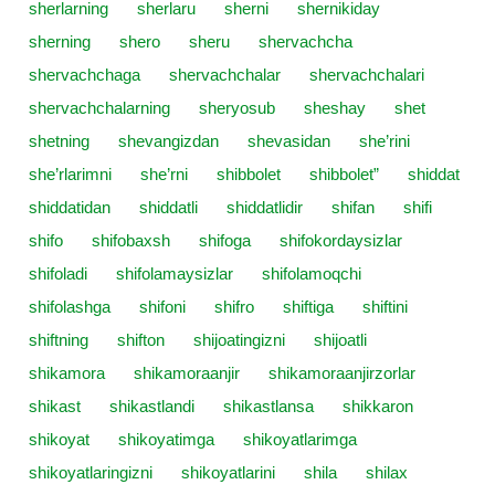
sherlarning
sherlaru
sherni
shernikiday
sherning
shero
sheru
shervachcha
shervachchaga
shervachchalar
shervachchalari
shervachchalarning
sheryosub
sheshay
shet
shetning
shevangizdan
shevasidan
she’rini
she’rlarimni
she’rni
shibbolet
shibbolet”
shiddat
shiddatidan
shiddatli
shiddatlidir
shifan
shifi
shifo
shifobaxsh
shifoga
shifokordaysizlar
shifoladi
shifolamaysizlar
shifolamoqchi
shifolashga
shifoni
shifro
shiftiga
shiftini
shiftning
shifton
shijoatingizni
shijoatli
shikamora
shikamoraanjir
shikamoraanjirzorlar
shikast
shikastlandi
shikastlansa
shikkaron
shikoyat
shikoyatimga
shikoyatlarimga
shikoyatlaringizni
shikoyatlarini
shila
shilax