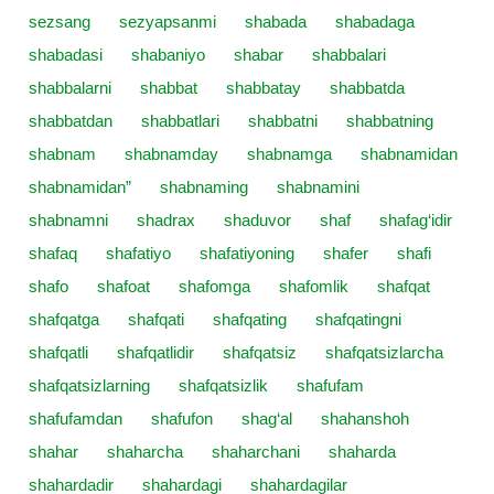
sezsang
sezyapsanmi
shabada
shabadaga
shabadasi
shabaniyo
shabar
shabbalari
shabbalarni
shabbat
shabbatay
shabbatda
shabbatdan
shabbatlari
shabbatni
shabbatning
shabnam
shabnamday
shabnamga
shabnamidan
shabnamidan”
shabnaming
shabnamini
shabnamni
shadrax
shaduvor
shaf
shafag‘idir
shafaq
shafatiyo
shafatiyoning
shafer
shafi
shafo
shafoat
shafomga
shafomlik
shafqat
shafqatga
shafqati
shafqating
shafqatingni
shafqatli
shafqatlidir
shafqatsiz
shafqatsizlarcha
shafqatsizlarning
shafqatsizlik
shafufam
shafufamdan
shafufon
shag‘al
shahanshoh
shahar
shaharcha
shaharchani
shaharda
shahardadir
shahardagi
shahardagilar