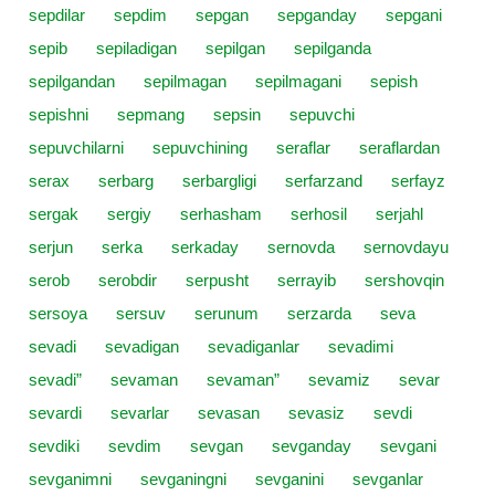
sepdilar
sepdim
sepgan
sepganday
sepgani
sepib
sepiladigan
sepilgan
sepilganda
sepilgandan
sepilmagan
sepilmagani
sepish
sepishni
sepmang
sepsin
sepuvchi
sepuvchilarni
sepuvchining
seraflar
seraflardan
serax
serbarg
serbargligi
serfarzand
serfayz
sergak
sergiy
serhasham
serhosil
serjahl
serjun
serka
serkaday
sernovda
sernovdayu
serob
serobdir
serpusht
serrayib
sershovqin
sersoya
sersuv
serunum
serzarda
seva
sevadi
sevadigan
sevadiganlar
sevadimi
sevadi”
sevaman
sevaman”
sevamiz
sevar
sevardi
sevarlar
sevasan
sevasiz
sevdi
sevdiki
sevdim
sevgan
sevganday
sevgani
sevganimni
sevganingni
sevganini
sevganlar