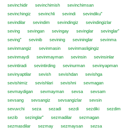
sevinchidir
sevinchimish
sevinchimsan
sevinchingiz
sevinchli
sevindi
sevindiku”
sevindilar
sevindim
sevindingiz
sevindingizlar
seving
sevingan
sevingay
sevinglar
sevinglar”
seving”
sevinib
sevining
sevininglar
sevinma
sevinmangiz
sevinmasin
sevinmasligingiz
sevinmaydi
sevinmayman
sevinsin
sevinsinlar
sevintiradi
sevintirding
sevinurman
sevinyapman
sevinyaptilar
sevish
sevishdan
sevishga
sevishimiz
sevishlari
sevishni
sevmagan
sevmaydigan
sevmayman
sevsa
sevsam
sevsang
sevsangiz
sevsangizlar
sevsin
sevuvchi
seza
sezadi
sezdi
sezdiki
sezdim
sezib
sezinglar”
sezmadilar
sezmagan
sezmasdilar
sezmay
sezmaysan
sezsa