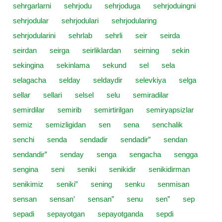
sehrgarlarni
sehrjodu
sehrjoduga
sehrjoduingni
sehrjodular
sehrjodulari
sehrjodularing
sehrjodularini
sehrlab
sehrli
seir
seirda
seirdan
seirga
seirliklardan
seirning
sekin
sekingina
sekinlama
sekund
sel
sela
selagacha
selday
seldaydir
selevkiya
selga
sellar
sellari
selsel
selu
semiradilar
semirdilar
semirib
semirtirilgan
semiryapsizlar
semiz
semizligidan
sen
sena
senchalik
senchi
senda
sendadir
sendadir”
sendan
sendandir”
senday
senga
sengacha
sengga
sengina
seni
seniki
senikidir
senikidirman
senikimiz
seniki”
sening
senku
senmisan
sensan
sensan’
sensan”
senu
sen”
sep
sepadi
sepayotgan
sepayotganda
sepdi