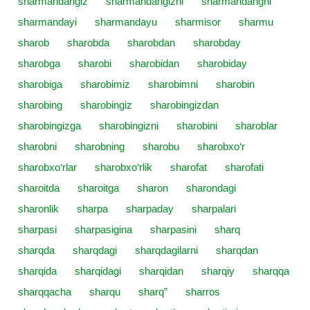
sharmandangiz
sharmandangizni
sharmandangni
sharmandayi
sharmandayu
sharmisor
sharmu
sharob
sharobda
sharobdan
sharobday
sharobga
sharobi
sharobidan
sharobiday
sharobiga
sharobimiz
sharobimni
sharobin
sharobing
sharobingiz
sharobingizdan
sharobingizga
sharobingizni
sharobini
sharoblar
sharobni
sharobning
sharobu
sharobxo‘r
sharobxo‘rlar
sharobxo‘rlik
sharofat
sharofati
sharoitda
sharoitga
sharon
sharondagi
sharonlik
sharpa
sharpaday
sharpalari
sharpasi
sharpasigina
sharpasini
sharq
sharqda
sharqdagi
sharqdagilarni
sharqdan
sharqida
sharqidagi
sharqidan
sharqiy
sharqqa
sharqqacha
sharqu
sharq”
sharros