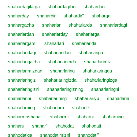
shahardagilarga
shahardagilari
shahardan
shaharday
shahardir
shahardir”
shaharga
shahargacha
shaharlar
shaharlarda
shaharlardagi
shaharlardan
shaharlarday
shaharlarga
shaharlargami
shaharlari
shaharlarida
shaharlaridagi
shaharlaridan
shaharlariga
shaharlarigacha
shaharlarimda
shaharlarimiz
shaharlarimizdan
shaharlaring
shaharlaringga
shaharlaringiz
shaharlaringizda
shaharlaringizga
shaharlaringizni
shaharlaringizning
shaharlaringni
shaharlarini
shaharlarining
shaharlariyu
shaharlarni
shaharlarning
shaharlaru
shaharlik
shaharmashahar
shaharmi
shaharni
shaharning
shaharu
shahar”
shahodat
shahodati
shahodatiga
shahodatimizni
shahodati”