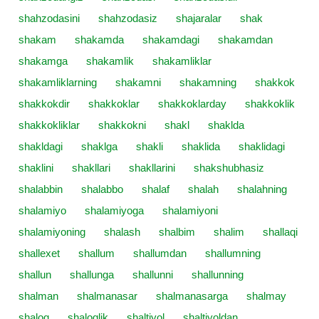
shahzodasini
shahzodasiz
shajaralar
shak
shakam
shakamda
shakamdagi
shakamdan
shakamga
shakamlik
shakamliklar
shakamliklarning
shakamni
shakamning
shakkok
shakkokdir
shakkoklar
shakkoklarday
shakkoklik
shakkokliklar
shakkokni
shakl
shaklda
shakldagi
shaklga
shakli
shaklida
shaklidagi
shaklini
shakllari
shakllarini
shakshubhasiz
shalabbin
shalabbo
shalaf
shalah
shalahning
shalamiyo
shalamiyoga
shalamiyoni
shalamiyoning
shalash
shalbim
shalim
shallaqi
shallexet
shallum
shallumdan
shallumning
shallun
shallunga
shallunni
shallunning
shalman
shalmanasar
shalmanasarga
shalmay
shaloq
shaloqlik
shaltiyol
shaltiyoldan