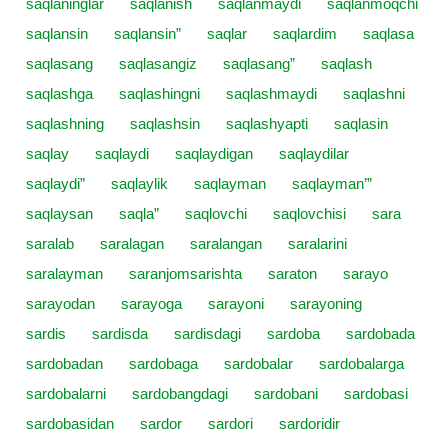
saqlaninglar
saqlanish
saqlanmaydi
saqlanmoqchi
saqlansin
saqlansin”
saqlar
saqlardim
saqlasa
saqlasang
saqlasangiz
saqlasang”
saqlash
saqlashga
saqlashingni
saqlashmaydi
saqlashni
saqlashning
saqlashsin
saqlashyapti
saqlasin
saqlay
saqlaydi
saqlaydigan
saqlaydilar
saqlaydi”
saqlaylik
saqlayman
saqlayman’”
saqlaysan
saqla”
saqlovchi
saqlovchisi
sara
saralab
saralagan
saralangan
saralarini
saralayman
saranjomsarishta
saraton
sarayo
sarayodan
sarayoga
sarayoni
sarayoning
sardis
sardisda
sardisdagi
sardoba
sardobada
sardobadan
sardobaga
sardobalar
sardobalarga
sardobalarni
sardobangdagi
sardobani
sardobasi
sardobasidan
sardor
sardori
sardoridir