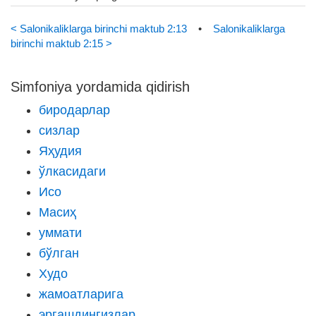
< Salonikaliklarga birinchi maktub 2:13
•
Salonikaliklarga
birinchi maktub 2:15 >
Simfoniya yordamida qidirish
биродарлар
сизлар
Яҳудия
ўлкасидаги
Исо
Масиҳ
уммати
бўлган
Худо
жамоатларига
эргашдингизлар