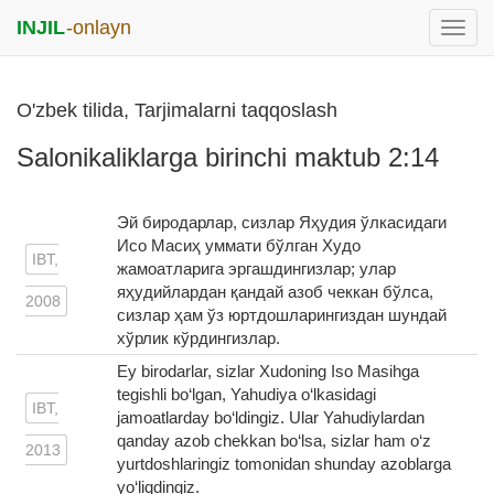
INJIL
-onlayn
раск
меню
O'zbek tilida, Tarjimalarni taqqoslash
Salonikaliklarga birinchi maktub 2:14
Эй биродарлар, сизлар Яҳудия ўлкасидаги
Исо Масиҳ уммати бўлган Худо
IBT,
жамоатларига эргашдингизлар; улар
яҳудийлардан қандай азоб чеккан бўлса,
2008
сизлар ҳам ўз юртдошларингиздан шундай
хўрлик кўрдингизлар.
Ey birodarlar, sizlar Xudoning Iso Masihga
tegishli bo‘lgan, Yahudiya o‘lkasidagi
IBT,
jamoatlarday bo‘ldingiz. Ular Yahudiylardan
qanday azob chekkan bo‘lsa, sizlar ham o‘z
2013
yurtdoshlaringiz tomonidan shunday azoblarga
yo‘liqdingiz.