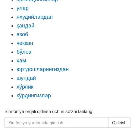
улар
яҳудийлардан
қандай
азоб
чеккан
бўлса
ҳам
юртдошларингиздан
шундай
хўрлик
кўрдингизлар
Simfoniya orqali qidirish uchun so'zni tanlang
Qidirish