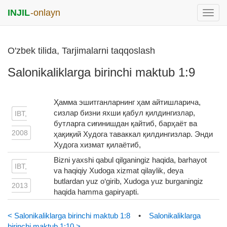
INJIL
-onlayn
раск
меню
O'zbek tilida, Tarjimalarni taqqoslash
Salonikaliklarga birinchi maktub 1:9
Ҳамма эшитганларнинг ҳам айтишларича,
сизлар бизни яхши қабул қилдингизлар,
IBT,
бутларга сиғинишдан қайтиб, барҳаёт ва
2008
ҳақиқий Худога таваккал қилдингизлар. Энди
Худога хизмат қилаётиб,
Bizni yaxshi qabul qilganingiz haqida, barhayot
IBT,
va haqiqiy Xudoga xizmat qilaylik, deya
butlardan yuz o‘girib, Xudoga yuz burganingiz
2013
haqida hamma gapiryapti.
< Salonikaliklarga birinchi maktub 1:8
•
Salonikaliklarga
birinchi maktub 1:10 >