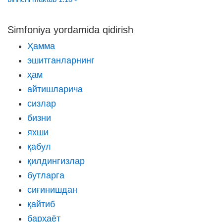
Simfoniya yordamida qidirish
Ҳамма
эшитганларнинг
ҳам
айтишларича
сизлар
бизни
яхши
қабул
қилдингизлар
бутларга
сиғинишдан
қайтиб
барҳаёт