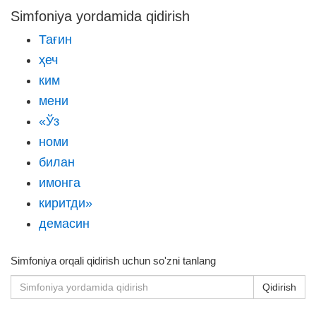
Simfoniya yordamida qidirish
Тағин
ҳеч
ким
мени
«Ўз
номи
билан
имонга
киритди»
демасин
Simfoniya orqali qidirish uchun so'zni tanlang
Qidirish