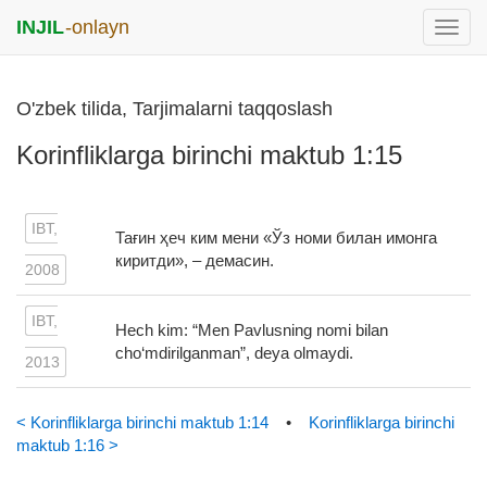
INJIL
-onlayn
раск
меню
O'zbek tilida, Tarjimalarni taqqoslash
Korinfliklarga birinchi maktub 1:15
IBT,
Тағин ҳеч ким мени «Ўз номи билан имонга
киритди», – демасин.
2008
IBT,
Hech kim: “Men Pavlusning nomi bilan
cho‘mdirilganman”, deya olmaydi.
2013
< Korinfliklarga birinchi maktub 1:14
•
Korinfliklarga birinchi
maktub 1:16 >