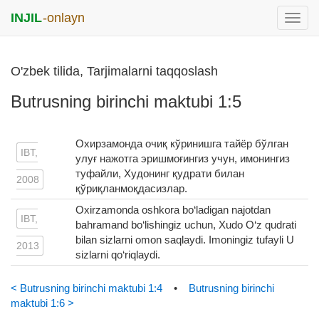
INJIL
-onlayn
раск
меню
O'zbek tilida, Tarjimalarni taqqoslash
Butrusning birinchi maktubi 1:5
Охирзамонда очиқ кўринишга тайёр бўлган
IBT,
улуғ нажотга эришмоғингиз учун, имонингиз
туфайли, Худонинг қудрати билан
2008
қўриқланмоқдасизлар.
Oxirzamonda oshkora bo‘ladigan najotdan
IBT,
bahramand bo‘lishingiz uchun, Xudo O‘z qudrati
bilan sizlarni omon saqlaydi. Imoningiz tufayli U
2013
sizlarni qo‘riqlaydi.
< Butrusning birinchi maktubi 1:4
•
Butrusning birinchi
maktubi 1:6 >