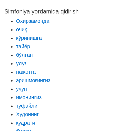
Simfoniya yordamida qidirish
Охирзамонда
очиқ
кўринишга
тайёр
бўлган
улуғ
нажотга
эришмоғингиз
учун
имонингиз
туфайли
Худонинг
қудрати