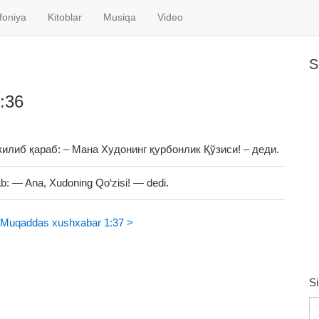
foniya
Kitoblar
Musiqa
Video
S
:36
килиб қараб: – Мана Худонинг қурбонлик Қўзиси! – деди.
ab: — Ana, Xudoning Qo‘zisi! — dedi.
Muqaddas xushxabar 1:37 >
Si