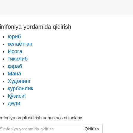
imfoniya yordamida qidirish
юриб
келаётган
Исога
тикилиб
қараб
Мана
Худонинг
қурбонлик
Қўзиси!
деди
mfoniya orqali qidirish uchun so'zni tanlang
Qidirish