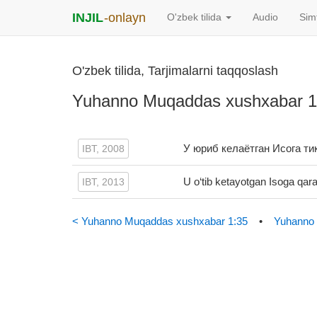
INJIL
-onlayn
O'zbek tilida
Audio
Sim
O'zbek tilida, Tarjimalarni taqqoslash
Yuhanno Muqaddas xushxabar 1
У юриб келаётган Исога ти
IBT, 2008
U o‘tib ketayotgan Isoga qar
IBT, 2013
< Yuhanno Muqaddas xushxabar 1:35
•
Yuhanno 