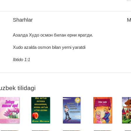
Sharhlar
M
Азалда Худо осмон билан ерни яратди.
Xudo azalda osmon bilan yerni yaratdi
Ibtido 1:1
uzbek tilidagi