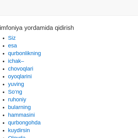
imfoniya yordamida qidirish
Siz
esa
qurbonlikning
ichak–
chovoqlari
oyoqlarini
yuving
So‘ng
ruhoniy
bularning
hammasini
qurbongohda
kuydirsin