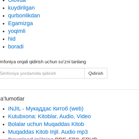
Olovda
kuydirilgan
qurbonlikdan
Egamizga
yoqimli
hid
boradi
mfoniya orqali qidirish uchun so'zni tanlang
Qidirish
a’lumotlar
INJIL - Мукаддас Китоб (web)
Kutubxona: Kitoblar, Audio, Video
Bolalar uchun Muqaddas Kitob
Muqaddas Kitob Injil. Audio mp3