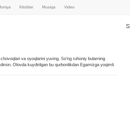
foniya
Kitoblar
Musiqa
Video
S
chovoqlari va oyoqlarini yuving. So‘ng ruhoniy bularning
rsin. Olovda kuydirilgan bu qurbonlikdan Egamizga yoqimli