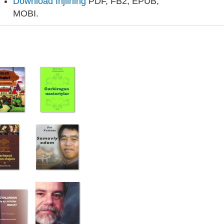
Download Injilning
PDF, FB2, EPUB,
MOBI.