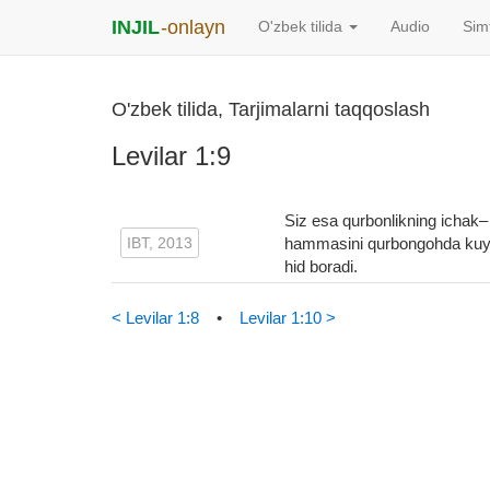
INJIL
-onlayn
O'zbek tilida
Audio
Sim
O'zbek tilida, Tarjimalarni taqqoslash
Levilar 1:9
Siz esa qurbonlikning ichak– 
IBT, 2013
hammasini qurbongohda kuydi
hid boradi.
< Levilar 1:8
•
Levilar 1:10 >