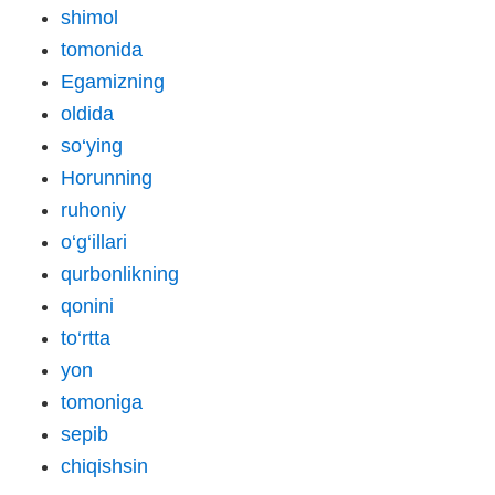
shimol
tomonida
Egamizning
oldida
so‘ying
Horunning
ruhoniy
o‘g‘illari
qurbonlikning
qonini
to‘rtta
yon
tomoniga
sepib
chiqishsin