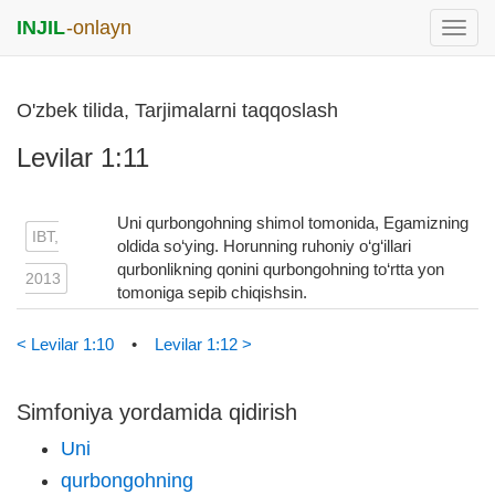
INJIL
-onlayn
раск
меню
O'zbek tilida, Tarjimalarni taqqoslash
Levilar 1:11
Uni qurbongohning shimol tomonida, Egamizning
IBT,
oldida so‘ying. Horunning ruhoniy o‘g‘illari
qurbonlikning qonini qurbongohning to‘rtta yon
2013
tomoniga sepib chiqishsin.
< Levilar 1:10
•
Levilar 1:12 >
Simfoniya yordamida qidirish
Uni
qurbongohning